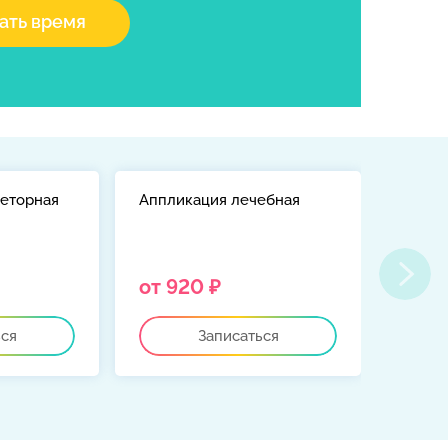
ать время
реторная
Аппликация лечебная
Анест
от 920 ₽
от 5
ься
Записаться