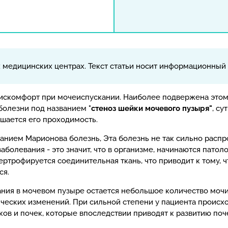
х медицинских центрах. Текст статьи носит информационный 
скомфорт при мочеиспускании. Наиболее подвержена этому
болезни под названием "
стеноз шейки мочевого пузыря"
, су
шается его проходимость.
анием Марионова болезнь, Эта болезнь не так сильно распро
заболевания - это значит, что в организме, начинаются пат
ертрофируется соединительная ткань, что приводит к тому, 
ся.
ния в мочевом пузыре остается небольшое количество мочи
ических изменений. При сильной степени у пациента происх
в и почек, которые впоследствии приводят к развитию поч