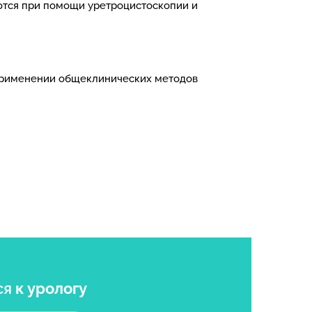
ются при помощи уретроцистоскопии и
и применении общеклинических методов
ся
к урологу