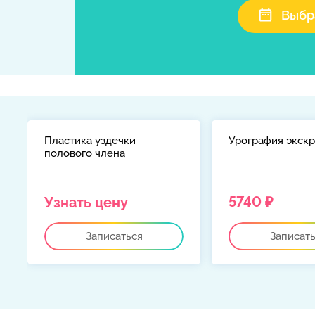
Выбр
Пластика уздечки
Урография экск
полового члена
й
5740 ₽
Узнать цену
Записаться
Записат