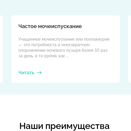
Частое мочеиспускание
Учащенное мочеиспускание или поллакиурия
— это потребность в многократном
опорожнении мочевого пузыря более 10 раз
за день, в то время, как ...
Читать
Наши преимущества