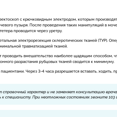
зектоскоп с крючковидным электродом, которым производятс
чевого пузыря. После проведения таких манипуляций в моч
атетера проводится через уретру.
тальная электрорезекция склеротических тканей (ТУР). Оп
инимальной травматизацией тканей.
 проводить вмешательство наиболее щадящим способом, ч
онного разрастания рубцовых тканей сводится к минимуму.
пациентами. Через 3-4 часа разрешается вставать, ходить,
 справочный характер и не заменяет консультацию врача.
к специалисту. При неотложных состояниях звоните 103 и