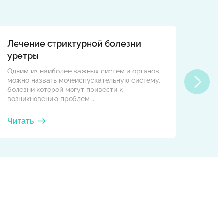
Лечение стриктурной болезни
Как
уретры
Само
Одним из наиболее важных систем и органов,
путе
можно назвать мочеиспускательную систему,
моче
болезни которой могут привести к
течен
возникновению проблем ...
Читать
Чит