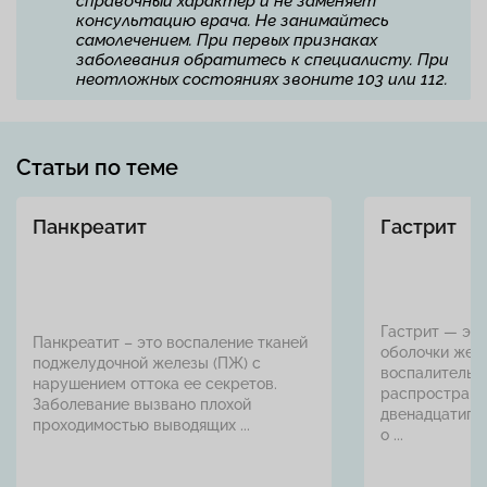
справочный характер и не заменяет
консультацию врача. Не занимайтесь
самолечением. При первых признаках
заболевания обратитесь к специалисту. При
неотложных состояниях звоните 103 или 112.
Статьи по теме
Панкреатит
Гастрит
Гастрит — это
Панкреатит – это воспаление тканей
оболочки желу
поджелудочной железы (ПЖ) с
воспалительн
нарушением оттока ее секретов.
распространя
Заболевание вызвано плохой
двенадцатипе
проходимостью выводящих ...
о ...