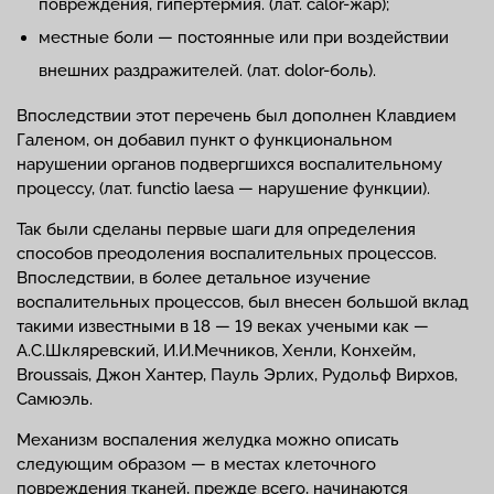
повреждения, гипертермия. (лат. calor-жар);
местные боли — постоянные или при воздействии
внешних раздражителей. (лат. dolor-боль).
Впоследствии этот перечень был дополнен Клавдием
Галеном, он добавил пункт о функциональном
нарушении органов подвергшихся воспалительному
процессу, (лат. functio laesa — нарушение функции).
Так были сделаны первые шаги для определения
способов преодоления воспалительных процессов.
Впоследствии, в более детальное изучение
воспалительных процессов, был внесен большой вклад
такими известными в 18 — 19 веках учеными как —
А.С.Шкляревский, И.И.Мечников, Хенли, Конхейм,
Broussais, Джон Хантер, Пауль Эрлих, Рудольф Вирхов,
Самюэль.
Механизм воспаления желудка можно описать
следующим образом — в местах клеточного
повреждения тканей, прежде всего, начинаются