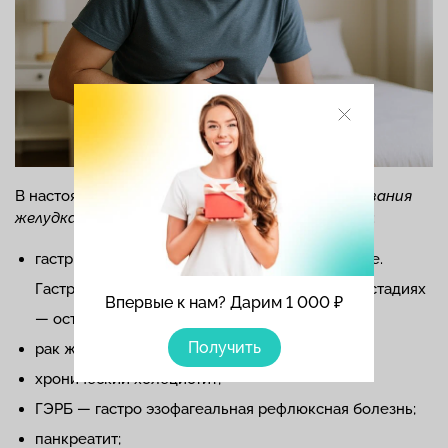
В настоящее время известны различные
заболевания
желудка
, к ним относятся такие заболевания как:
гастрит, самое распространенное заболевание.
Гастрит проходит по своему развитию в двух стадиях
Впервые к нам? Дарим 1 000 ₽
— острый и хронический;
Получить
рак желудка;
хронический холецистит;
ГЭРБ — гастро эзофагеальная рефлюксная болезнь;
панкреатит;