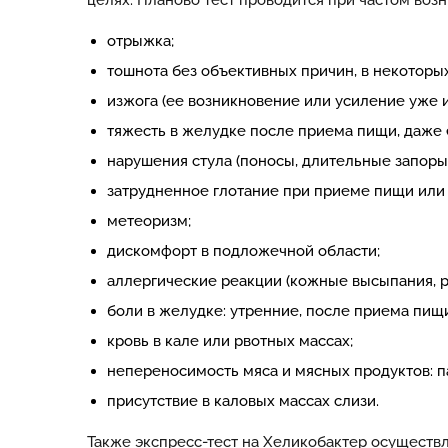
целях. Планово тест проводится при частом воз
отрыжка;
тошнота без объективных причин, в некоторых
изжога (ее возникновение или усиление уже 
тяжесть в желудке после приема пищи, даже 
нарушения стула (поносы, длительные запоры)
затрудненное глотание при приеме пищи или
метеоризм;
дискомфорт в подложечной области;
аллергические реакции (кожные высыпания, р
боли в желудке: утренние, после приема пищ
кровь в кале или рвотных массах;
непереносимость мяса и мясных продуктов: 
присутствие в каловых массах слизи.
Также экспресс-тест на Хеликобактер осуществ