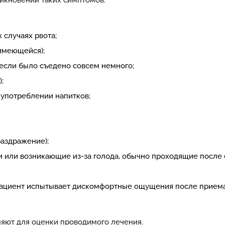
никновении таких симптомов:
 случаях рвота;
имеющейся);
если было съедено совсем немного;
;
 употреблении напитков;
аздражение);
и или возникающие из-за голода, обычно проходящие после 
пациент испытывает дискомфортные ощущения после приема 
ляют для оценки проводимого лечения.