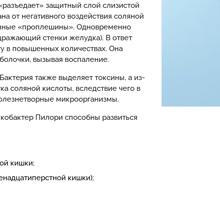
«разъедает» защитный слой слизистой
на от негативного воздействия соляной
ленные «проплешины». Одновременно
дражающий стенки желудка). В ответ
у в повышенных количествах. Она
болочки, вызывая воспаление.
Бактерия также выделяет токсины, а из-
ка соляной кислоты, вследствие чего в
олезнетворные микроорганизмы.
икобактер Пилори способны развиться
ой кишки;
енадцатиперстной кишки);