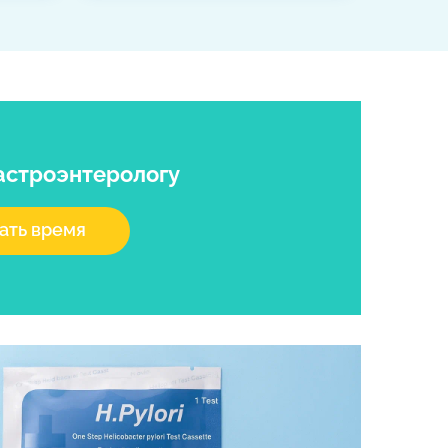
гастроэнтерологу
ать время