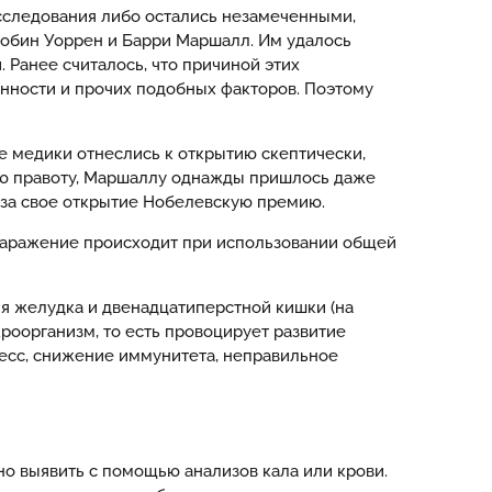
исследования либо остались незамеченными,
Робин Уоррен и Барри Маршалл. Им удалось
. Ранее считалось, что причиной этих
енности и прочих подобных факторов. Поэтому
е медики отнеслись к открытию скептически,
вою правоту, Маршаллу однажды пришлось даже
и за свое открытие Нобелевскую премию.
 заражение происходит при использовании общей
ия желудка и двенадцатиперстной кишки (на
роорганизм, то есть провоцирует развитие
есс, снижение иммунитета, неправильное
но выявить с помощью анализов кала или крови.