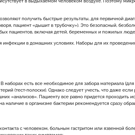
рисутствует в выдыхаемом человеком воздухе. Поэтому ми
 позволяют получить быстрые результаты, для первичной ди
оворя, пациент «дышит в трубочку»). Это безопасный, безб
бых пациентов, включая детей, беременных и пожилых люде
я инфекции в домашних условиях. Наборы для их проведения
В наборах есть все необходимое для забора материала (для
ерий (тест-полоски). Однако следует учесть, что даже если
ашних «анализов». Пациенту все равно придется проходить и
а наличие в организме бактерии рекомендуется сразу обращ
онтакта с человеком, больным гастритом или язвенной бол