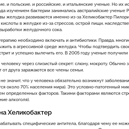
, и польские, и российские, и итальянские ученые. Но их 
года изучением бактерии занимались австралийские ученые 
язвы желудка развиваются именно из-за Хеликобактер Пилори
кислоты в желудке из-за стрессов, острой пищи, наследств
выработки желудочного сока.
терапию необходимо включать и антибиотики. Правда, многи
выжить в агрессивной среде желудка. Чтобы подтвердить с
астрит и успешно вылечить его. В 2005 году ученые получил
 человеку через слизистый секрет: слюну, мокроту. Обычно
г от друга заражаются все члены семьи.
е значит, что у человека обязательно возникнут заболеван
ся около 70% населения мира). Это условно-патогенный мик
ем определенных факторов. Такими факторами являются стр
ние алкоголя).
на Хеликобактер
абатывать специфические антитела, благодаря чему ее мож