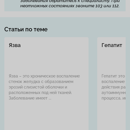
заболевания обратитесь к специалисту. При
неотложных состояниях звоните 103 или 112.
Статьи по теме
Язва
Гепатит
Язва – это хроническое воспаление
Гепатит это о
стенок желудка с образованием
воспаление п
эрозий слизистой оболочки и
действия разн
расположенных под ней тканей.
аутоиммунног
Заболевание имеет ...
процесса, инто