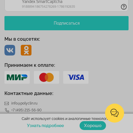
Подписаться
Мы в соцсетях:
Принимаем к оплате:
Контактные данные:
info@polyclin.ru
+7 (495) 215-56-90
Сайт использует cookies и аналогичные технологии.
Клиника в Отрадном
Хорошо
Узнать подробнее
Москва
,
Алтуфьевское шоссе д.28 к. 1