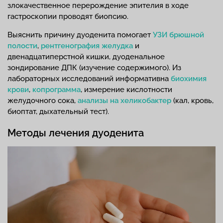
злокачественное перерождение эпителия в ходе
гастроскопии проводят биопсию.
Выяснить причину дуоденита помогает
УЗИ брюшной
полости
,
рентгенография желудка
и
двенадцатиперстной кишки, дуоденальное
зондирование ДПК (изучение содержимого). Из
лабораторных исследований информативна
биохимия
крови
,
копрограмма
, измерение кислотности
желудочного сока,
анализы на хеликобактер
(кал, кровь,
биоптат, дыхательный тест).
Методы лечения дуоденита