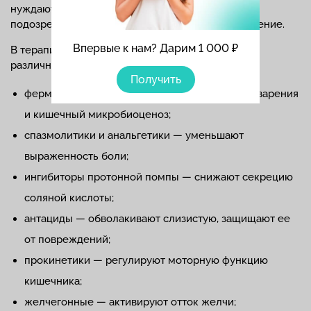
нуждаются пациенты в тяжелом состоянии, с
подозрением на желудочно-кишечное кровотечение.
Впервые к нам? Дарим 1 000 ₽
В терапии дуоденита используют препараты в
различной комбинации:
Получить
ферменты — восстанавливают функции пищеварения
и кишечный микробиоценоз;
спазмолитики и анальгетики — уменьшают
выраженность боли;
ингибиторы протонной помпы — снижают секрецию
соляной кислоты;
антациды — обволакивают слизистую, защищают ее
от повреждений;
прокинетики — регулируют моторную функцию
кишечника;
желчегонные — активируют отток желчи;