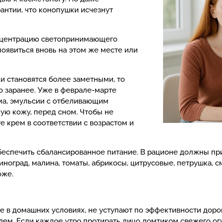
антии, что конопушки исчезнут
нцентрацию светопринимающего
появиться вновь на этом же месте или
и становятся более заметными, то
о заранее. Уже в феврале-марте
ма, эмульсии с отбеливающим
ую кожу, перед сном. Чтобы не
е крем в соответствии с возрастом и
спечить сбалансированное питание. В рационе должны при
виноград, малина, томаты, абрикосы, цитрусовые, петрушка,
оже.
 в домашних условиях, не уступают по эффективности доро
лем. Если каждое утро протирать лицо ломтиком свежего ог