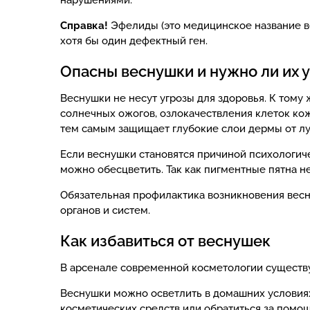
нарушениями.
Справка!
Эфелиды (это медицинское название вес
хотя бы один дефектный ген.
Опасны веснушки и нужно ли их 
Веснушки не несут угрозы для здоровья. К тому 
солнечных ожогов, озлокачествления клеток кож
тем самым защищает глубокие слои дермы от л
Если веснушки становятся причиной психологиче
можно обесцветить. Так как пигментные пятна н
Обязательная профилактика возникновения весн
органов и систем.
Как избавиться от веснушек
В арсенале современной косметологии существ
Веснушки можно осветлить в домашних условия
косметических средств или обратиться за помощ