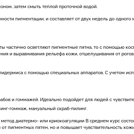
оном, затем смыть теплой проточной водой.
ости пигментации, и составляет от двух недель до одного 
ты частично осветляют пигментные пятна, то с помощью ко
ения и выравнивания рельефа кожи, отшелушивания от рого
пидермиса с помощью специальных аппаратов. С учетом исп
абов и гоммажей. Идеально подойдет для людей с чувствит
линг-гоммаж, мануальный скраб-пилинг.
метод диатермо- или криокоагуляции В среднем курс состои
я от пигментных пятен, но и повышает чувствительность ко