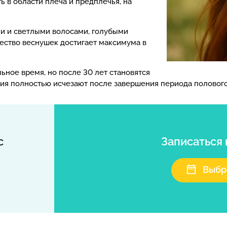
 в области плеча и предплечья, на
и и светлыми волосами, голубыми
чество веснушек достигает максимума в
ьное время, но после 30 лет становятся
ия полностью исчезают после завершения периода полового
с
Записаться
Выбр