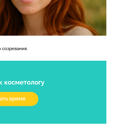
 созревания.
к косметологу
ать время