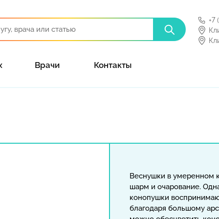
+7 
Кл
Кл
х
Врачи
Контакты
Веснушки в умеренном 
шарм и очарование. Одн
конопушки воспринимают
благодаря большому арс