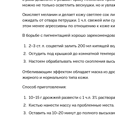
можно не только осветлить веснушки, но и увла
Окисляет меланин и делает кожу светлее сок л
ожидать от отвара петрушки. 1 ч.л. свежей или 
этом менее агрессивны по отношению к коже кис
В борьбе с пигментацией хорошо зарекомендовал
2‒3 ст. л. соцветий залить 200 мл кипящей во
Остудить под крышкой до комнатной темпера
Настоем обрабатывать место скопления высы
Отбеливающим эффектом обладает маска из дрож
жирного и нормального типа кожи.
Способ приготовления:
10–15 г дрожжей развести с 1 ч.л. 3% раство
Кистью нанести массу на проблемные места
Оставить на 10‒20 минут до полного высыхан