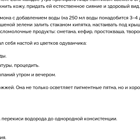
жнить кожу, придать ей естественное сияние и здоровый вид
имона с добавлением воды (на 250 мл воды понадобится 3‒4
сушеной зелени залить стаканом кипятка, настаивать под крыш
ломолочные продукты: сметана, кефир, простокваша, творог
 себя настой из цветков одуванчика:
ды.
туры, процедить.
паний утром и вечером.
жей. Она не только осветляет пигментные пятна, но и хоро
ра перекиси водорода до однородной консистенции.
.
ия.