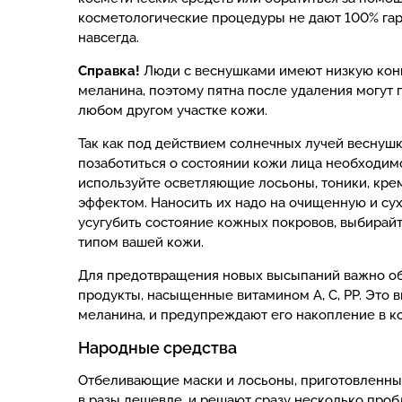
косметологические процедуры не дают 100% гар
навсегда.
Справка!
Люди с веснушками имеют низкую ко
меланина, поэтому пятна после удаления могут 
любом другом участке кожи.
Так как под действием солнечных лучей веснушк
позаботиться о состоянии кожи лица необходим
используйте осветляющие лосьоны, тоники, кре
эффектом. Наносить их надо на очищенную и сух
усугубить состояние кожных покровов, выбирайт
типом вашей кожи.
Для предотвращения новых высыпаний важно обе
продукты, насыщенные витамином А, С, РР. Это 
меланина, и предупреждают его накопление в к
Народные средства
Отбеливающие маски и лосьоны, приготовленные
в разы дешевле, и решают сразу несколько проб