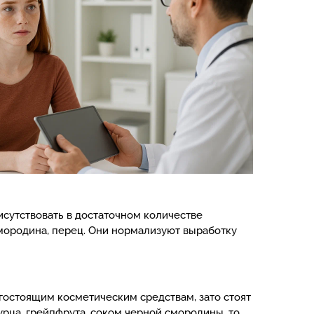
сутствовать в достаточном количестве
 смородина, перец. Они нормализуют выработку
гостоящим косметическим средствам, зато стоят
урца, грейпфрута, соком черной смородины, то