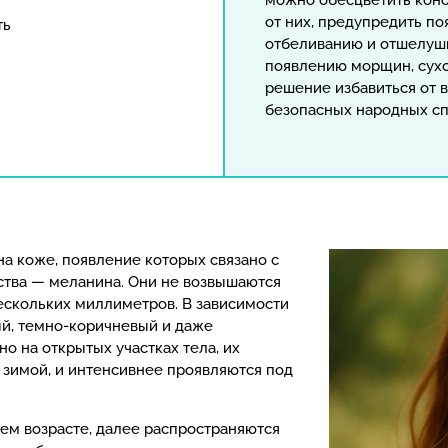
можно обесцветить коно
от них, предупредить п
ть
отбеливанию и отшелуш
появлению морщин, сухо
решение избавиться от 
безопасных народных сп
а коже, появление которых связано с
ства — меланина. Они не возвышаются
нескольких миллиметров. В зависимости
й, темно-коричневый и даже
о на открытых участках тела, их
 зимой, и интенсивнее проявляются под
ем возрасте, далее распространяются