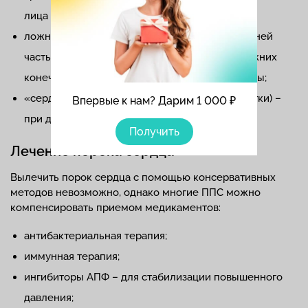
лица – при митральном стенозе;
ложный атлетизм с нормально развитой верхней
частью тела и ослабленной мускулатурой нижних
конечностей – при коарктации (сужении) аорты;
«сердечный горб» (выпячивание грудной клетки) –
Впервые к нам? Дарим 1 000 ₽
при дефектах сердечной перегородки.
Получить
Лечение порока сердца
Вылечить порок сердца с помощью консервативных
методов невозможно, однако многие ППС можно
компенсировать приемом медикаментов:
антибактериальная терапия;
иммунная терапия;
ингибиторы АПФ – для стабилизации повышенного
давления;