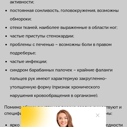
активности;
постоянная сонливость, головокружения, возможны
обмороки;
отеки тканей, наиболее выраженные в области ног;
частые приступы стенокардии;
проблемы с печенью – возможны боли в правом
подреберье;
частые инфекции;
синдром барабанных палочек – крайние фаланги
пальцев рук имеют характерную закругленно-
утолщенную форму (признак хронического
нарушения кровообращения в организме).
Помимо общих симптомов порока сердца существуют и
специфические для отдельных его форм симптомы:
ярко выраженный румянец на фоне общей бледности