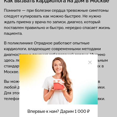
Как вызвать кардиолога на дом в Москве
Помните — при болезни сердца тревожные симптомы
следует купировать как можно быстрее. Не нужно
ждать приема у врача по записи, диагноз, который
поставлен правильно и быстро, нередко спасает жизнь
пациента.
В поликлинике Отрадное работают опытные
кардиологи, владеющие современными методами
диагностики и лечения заболеваний сердца. Именно
здесь лечебный процесс соответствует федеральным
стандартам, а цены одни из самых демократичных в
Москве.
Вы можете вызвать кардиолога на дом в Москве в
любой день недели, включая выходные и праздники.
Для этого достаточно позвонить по указанному
телефону или заполнить форму электронной заявки.
Впервые к нам? Дарим 1 000 ₽