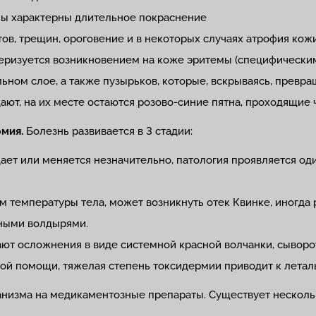
мы характерны длительное покраснение
в, трещин, ороговение и в некоторых случаях атрофия кожи
еризуется возникновением на коже эритемы (специфически
ном слое, а также пузырьков, которые, вскрываясь, превра
ают, на их месте остаются розово-синие пятна, проходящие 
рмия.
Болезнь развивается в 3 стадии:
ает или меняется незначительно, патология проявляется о
 температуры тела, может возникнуть отек Квинке, иногда 
ными волдырями.
ают осложнения в виде системной красной волчанки, сыворо
кой помощи, тяжелая степень токсидермии приводит к летал
ганизма на медикаментозные препараты. Существует несколь