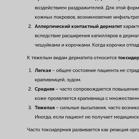
воздействием раздражителей. Для этой фор
кожных покровов, возникновение инфильтрато
Аллергический контактный дерматит
характ
вследствие расширения капилляров в дермаль
чешуйками и корочками. Когда корочки отпад
К тяжелым видам дерматита относится
токсиде
Легкая
– общее состояние пациента не страд
крапивницей, зудом.
Средняя
– часто сопровождается повышением
коже проявляется крапивница с множествен
Тяжелая
– сильные высыпания, часто возник
Иногда, если пациент не получает медицинс
Часто токсидермия развивается как реакция ор