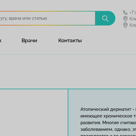
+7 
Кл
Кл
х
Врачи
Контакты
Атопический дерматит -
имеющее хроническое т
развития. Многие счита
заболеванием, однако, э