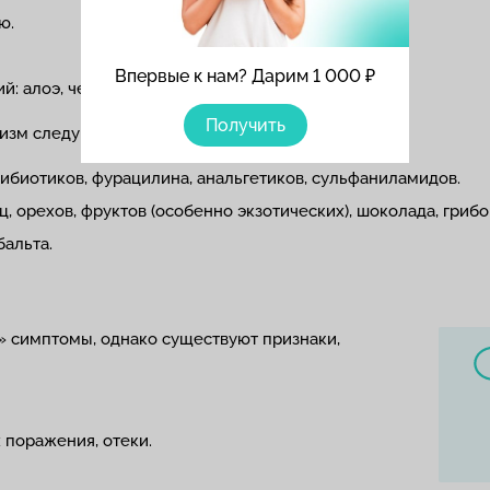
ю.
Впервые к нам? Дарим 1 000 ₽
: алоэ, чеснока, герани.
Получить
низм следующих веществ:
тибиотиков, фурацилина, анальгетиков, сульфаниламидов.
, орехов, фруктов (особенно экзотических), шоколада, грибо
бальта.
» симптомы, однако существуют признаки,
 поражения, отеки.