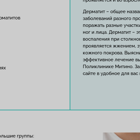
проявляется и во взросл
Дерматит – общее назв
рматитов
заболеваний разного пр
поражать разные участки
ног и лица. Дерматит – 
воспаления при столкно
проявляется жжением, 
кожного покрова. Выясн
эффективное лечение в
Поликлинике Митино. За
иях
сайте в удобное для вас
ольшие группы: