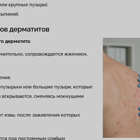
или крупные пузыри).
сыпаний.
дов дерматитов
го дерматита
:
емительно, сопровождается жжением,
ения.
 пузырьки или большие пузыри, которые
и вскрываются, сменяясь мокнущими
ют язвы, после заживления которых
тся под постоянным слабым