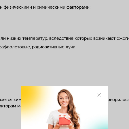
ан физическими и химическими факторами:
ли низких температур, вследствие которых возникают ожог
рафиолетовые, радиоактивные лучи.
ается химическими раздражителями, но, как уже говорилось
акторам можно отнести: