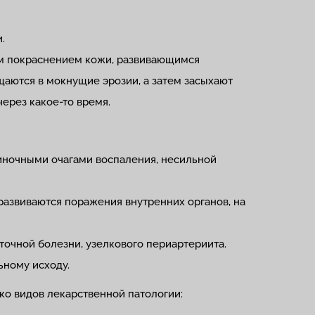
.
м покраснением кожи, развивающимся
щаются в мокнущие эрозии, а затем засыхают
через какое-то время.
диночными очагами воспаления, несильной
развиваются поражения внутренних органов, на
точной болезни, узелкового периартериита.
ьному исходу.
ко видов лекарственной патологии: