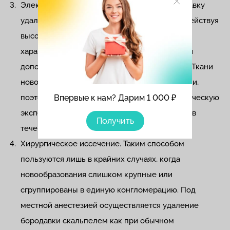
Электрокоагуляция (удаление током). Бородавку
удаляют тонкой металлической петлей, воздействуя
высокочастотным током. Этот способ
характеризуется отсутствием кровотечения и
дополнительным обеззараживанием тканей. Ткани
новообразования остаются неповрежденными,
Впервые к нам? Дарим 1 000 ₽
поэтому могут быть отправлены на гистологическую
экспертизу. Следы от манипуляции проходят в
Получить
течение недели.
Хирургическое иссечение. Таким способом
пользуются лишь в крайних случаях, когда
новообразования слишком крупные или
сгруппированы в единую конгломерацию. Под
местной анестезией осуществляется удаление
бородавки скальпелем как при обычном