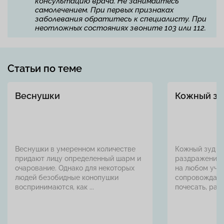
консультацию врача. Не занимайтесь
самолечением. При первых признаках
заболевания обратитесь к специалисту. При
неотложных состояниях звоните 103 или 112.
Статьи по теме
Веснушки
Кожный зу
Веснушки в умеренном количестве
Кожный зуд —
придают лицу определенный шарм и
раздражения,
очарование. Однако для некоторых
на любом учас
людей безобидные конопушки
сопровождает
воспринимаются, как ...
почесать, раст