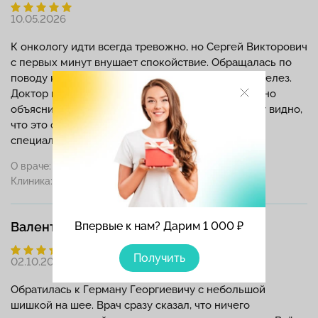
10.05.2026
К онкологу идти всегда тревожно, но Сергей Викторович
с первых минут внушает спокойствие. Обращалась по
поводу кисты, требовалось лечение молочных желез.
Доктор провел осмотр, изучил УЗИ и всё подробно
объяснил без лишних пугающих терминов. Сразу видно,
что это опытный хирург по опухолям и отличный
специалист.
О враче:
Лимончиков С.В.
Клиника:
Впервые к нам? Дарим 1 000 ₽
Валентина
Получить
02.10.2025
Обратилась к Герману Георгиевичу с небольшой
шишкой на шее. Врач сразу сказал, что ничего