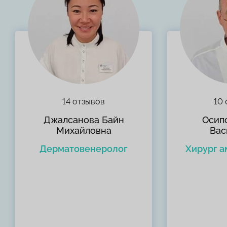
14 отзывов
10 
Джалсанова Байн
Осип
Михайловна
Вас
Дерматовенеролог
Хирург 