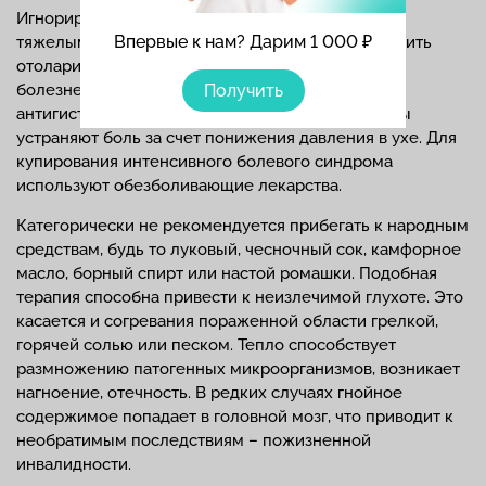
Игнорирование симптоматики может привести к
Впервые к нам? Дарим 1 000 ₽
тяжелым последствиям. Если невозможно посетить
отоларинголога в тот же день, когда возникли
Получить
болезненные признаки, можно принять
антигистаминное средство. Подобные препараты
устраняют боль за счет понижения давления в ухе. Для
купирования интенсивного болевого синдрома
используют обезболивающие лекарства.
Категорически не рекомендуется прибегать к народным
средствам, будь то луковый, чесночный сок, камфорное
масло, борный спирт или настой ромашки. Подобная
терапия способна привести к неизлечимой глухоте. Это
касается и согревания пораженной области грелкой,
горячей солью или песком. Тепло способствует
размножению патогенных микроорганизмов, возникает
нагноение, отечность. В редких случаях гнойное
содержимое попадает в головной мозг, что приводит к
необратимым последствиям – пожизненной
инвалидности.