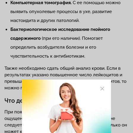
Компьютерная томография.
С ее помощью можно
выявить опухолевые процессы в ухе, развитие
мастоидита и других патологий.
Бактериологическое исследование гнойного
содержимого
(при его наличии). Помогает
определить возбудителя болезни и его
чувствительность к антибиотикам.
Также необходимо сдать общий анализ крови. Если в
результатах указано повышенное число лейкоцитов и
превышение нормы скорости оседания эритроцитов, то
можно говорить о воспалительном процессе.
Что делать при отите
При появлении ноющих болей, дискомфортных
ощущений, периодической заложенности ушей не
следует откладывать поход к ЛОР-врачу, ведь только он
может компетентно рассказать как лечить отит.