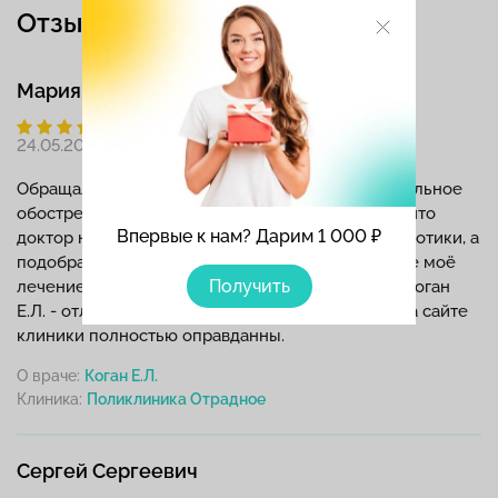
Отзывы
Мария Лосева
24.05.2026
Обращалась к Елене Львовне, когда началось сильное
обострение после простуды. Мне понравилось, что
Впервые к нам? Дарим 1 000 ₽
доктор не стала сразу назначать сильные антибиотики, а
подобрала щадящую схему и процедуры. В итоге моё
Получить
лечение гайморита прошло успешно и быстро. Коган
Е.Л. - отличный ЛОР-специалист, отзывы о ней на сайте
клиники полностью оправданны.
О враче:
Коган Е.Л.
Клиника:
Сергей Сергеевич