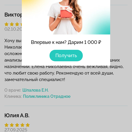
Виктория В.И.
02.10.2025
Хочу выразить благодарность Шпаловой Елене
Впервые к нам? Дарим 1 000 ₽
Николаевне! Пришла с болью в горле, боялась
осложнений. Доктор провела осмотр, назначила
Получить
анализы и лечение, всё прошло быстро и без лишних
назначений. Елена Николаевна очень вежливая, видно,
что любит свою работу. Рекомендую от всей души,
замечательный специалист!
О враче:
Шпалова Е.Н.
Клиника:
Юлия А.В.
27.09.2025