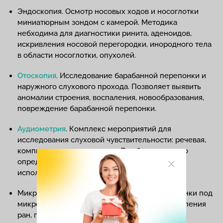
Эндоскопия. Осмотр носовых ходов и носоглотки
миниатюрным зондом с камерой. Методика
небходима для диагностики ринита, аденоидов,
искривления носовой перегородки, инородного тела
в области носоглотки, опухолей.
Отоскопия
. Исследование барабанной перепонки и
наружного слухового прохода. Позволяет выявить
аномалии строения, воспаления, новообразования,
повреждение барабанной перепонки.
Аудиометрия
. Комплекс мероприятий для
исследования слуховой чувствительности: речевая,
компьютерная и тональная. Для более четкого
определения остроты слуха рекомендовано
использовать две и более методики.
Микроотоскопия. Осмотр барабанной перепонки под
микроскопом. Назначают для контроля заживления
ран, повреждений барабанной перепонки.