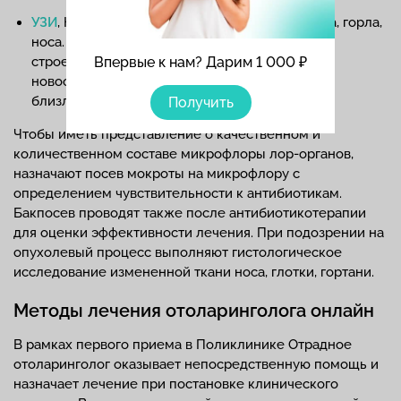
УЗИ
, КТ, МРТ или рентгенография структур уха, горла,
носа. Детальная визуализация особенностей
строения лор-органов, наличия воспалений и
Впервые к нам? Дарим 1 000 ₽
новообразований, их распространение на
близлежащие структуры.
Получить
Чтобы иметь представление о качественном и
количественном составе микрофлоры лор-органов,
назначают посев мокроты на микрофлору с
определением чувствительности к антибиотикам.
Бакпосев проводят также после антибиотикотерапии
для оценки эффективности лечения. При подозрении на
опухолевый процесс выполняют гистологическое
исследование измененной ткани носа, глотки, гортани.
Методы лечения отоларинголога онлайн
В рамках первого приема в Поликлинике Отрадное
отоларинголог оказывает непосредственную помощь и
назначает лечение при постановке клинического