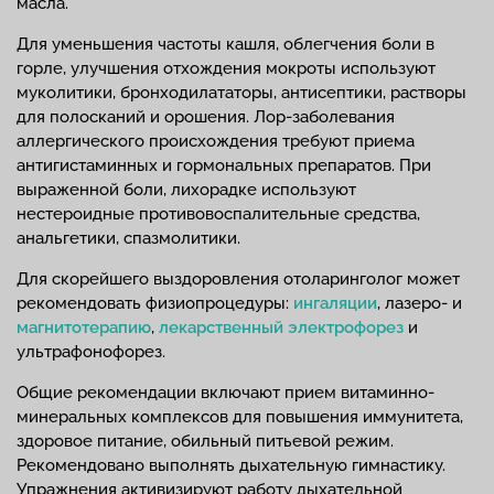
масла.
Для уменьшения частоты кашля, облегчения боли в
горле, улучшения отхождения мокроты используют
муколитики, бронходилататоры, антисептики, растворы
для полосканий и орошения. Лор-заболевания
аллергического происхождения требуют приема
антигистаминных и гормональных препаратов. При
выраженной боли, лихорадке используют
нестероидные противовоспалительные средства,
анальгетики, спазмолитики.
Для скорейшего выздоровления отоларинголог может
рекомендовать физиопроцедуры:
ингаляции
, лазеро- и
магнитотерапию
,
лекарственный электрофорез
и
ультрафонофорез.
Общие рекомендации включают прием витаминно-
минеральных комплексов для повышения иммунитета,
здоровое питание, обильный питьевой режим.
Рекомендовано выполнять дыхательную гимнастику.
Упражнения активизируют работу дыхательной