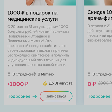
Скидка 1
1000 ₽ в подарок на
врача-фи
медицинские услуги
В период с 21.
С 20 мая по 31 августа дарим 1000
действует акц
бонусных рублей новым пациентам
первичный пр
Поликлиники Отрадное и
физиотерапев
Поликлиники Митино! Это
прекрасный повод позаботиться о
своем здоровье, выяснить причины
беспокоящих симптомов и получить
индивидуальный план лечения для
улучшения качества вашей жизни.
В Отрадном
В Митино
В Отрадно
+1000 ₽
0 ₽
2800 ₽
До 31 августа
Подробнее
Записаться
Подробнее