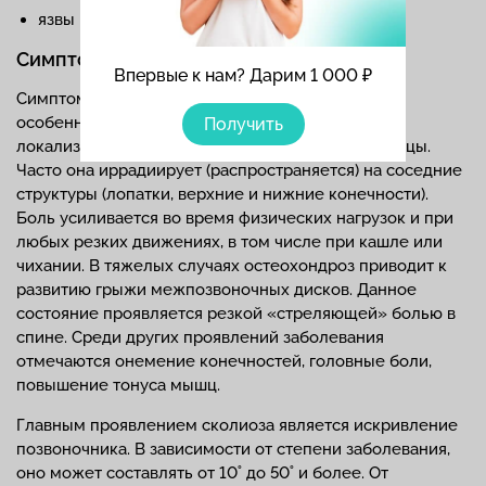
язвы на коже и др.
Симптомы болезней позвоночника
Впервые к нам? Дарим 1 000 ₽
Симптомы болезней позвоночника имеют свои
особенности. При остеохондрозе боль может
Получить
локализоваться в области шеи, груди или поясницы.
Часто она иррадиирует (распространяется) на соседние
структуры (лопатки, верхние и нижние конечности).
Боль усиливается во время физических нагрузок и при
любых резких движениях, в том числе при кашле или
чихании. В тяжелых случаях остеохондроз приводит к
развитию грыжи межпозвоночных дисков. Данное
состояние проявляется резкой «стреляющей» болью в
спине. Среди других проявлений заболевания
отмечаются онемение конечностей, головные боли,
повышение тонуса мышц.
Главным проявлением сколиоза является искривление
позвоночника. В зависимости от степени заболевания,
оно может составлять от 10˚ до 50˚ и более. От