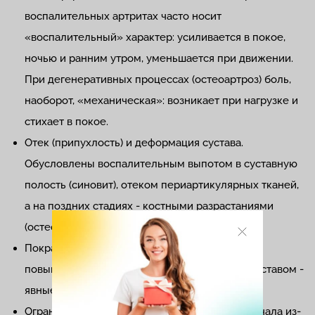
воспалительных артритах часто носит
«воспалительный» характер: усиливается в покое,
ночью и ранним утром, уменьшается при движении.
При дегенеративных процессах (остеоартроз) боль,
наоборот, «механическая»: возникает при нагрузке и
стихает в покое.
Отек (припухлость) и деформация сустава.
Обусловлены воспалительным выпотом в суставную
полость (синовит), отеком периартикулярных тканей,
а на поздних стадиях - костными разрастаниями
(остеофитами) и подвывихами.
Покраснение (гиперемия) кожи и локальное
повышение температуры над пораженным суставом -
явные признаки активного воспаления.
Ограничение подвижности (контрактура). Сначала из-