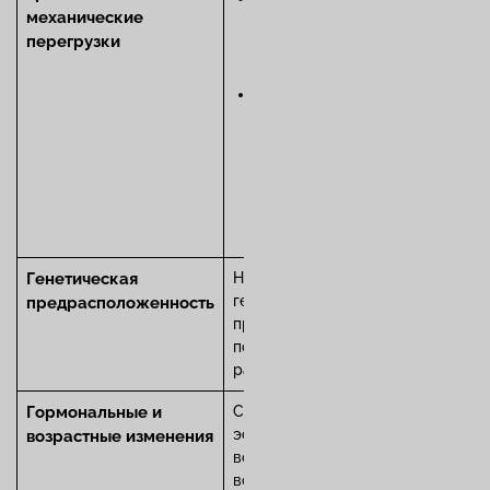
механические
артрит — после
перегрузки
переломов, вывихов,
разрывов связок.
Хронические
перегрузки —
профессиональные,
спортивные нагрузки
или избыточный вес
(ведущий фактор риска
остеоартроза).
Генетическая
Наличие определенных
генов (например, HLA-B27
предрасположенность
при спондилоартритах)
повышает вероятность
развития заболевания.
Гормональные и
Снижение уровня
эстрогенов в менопаузе,
возрастные изменения
возрастное замедление
восстановления хрящевой