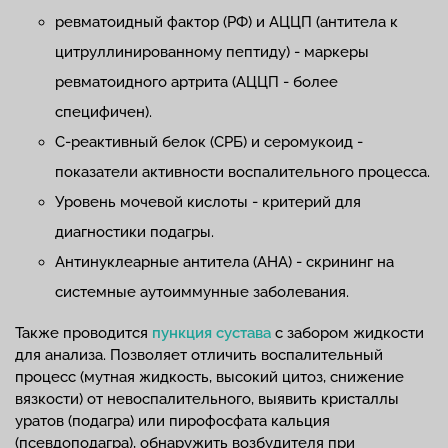
ревматоидный фактор (РФ) и АЦЦП (антитела к
цитруллинированному пептиду) - маркеры
ревматоидного артрита (АЦЦП - более
специфичен).
С-реактивный белок (СРБ) и серомукоид -
показатели активности воспалительного процесса.
Уровень мочевой кислоты - критерий для
диагностики подагры.
Антинуклеарные антитела (АНА) - скрининг на
системные аутоиммунные заболевания.
Также проводится
пункция сустава
с забором жидкости
для анализа. Позволяет отличить воспалительный
процесс (мутная жидкость, высокий цитоз, снижение
вязкости) от невоспалительного, выявить кристаллы
уратов (подагра) или пирофосфата кальция
(псевдоподагра), обнаружить возбудителя при