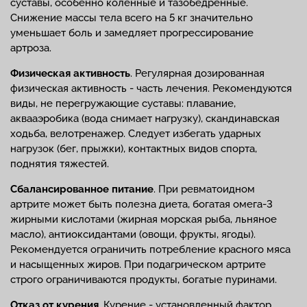
суставы, особенно коленные и тазобедренные.
Снижение массы тела всего на 5 кг значительно
уменьшает боль и замедляет прогрессирование
артроза.
Физическая активность
. Регулярная дозированная
физическая активность - часть лечения. Рекомендуются
виды, не перегружающие суставы: плавание,
аквааэробика (вода снимает нагрузку), скандинавская
ходьба, велотренажер. Следует избегать ударных
нагрузок (бег, прыжки), контактных видов спорта,
поднятия тяжестей.
Сбалансированное питание
. При ревматоидном
артрите может быть полезна диета, богатая омега-3
жирными кислотами (жирная морская рыба, льняное
масло), антиоксидантами (овощи, фрукты, ягоды).
Рекомендуется ограничить потребление красного мяса
и насыщенных жиров. При подагрическом артрите
строго ограничиваются продукты, богатые пуринами.
Отказ от курения
. Курение - установленный фактор