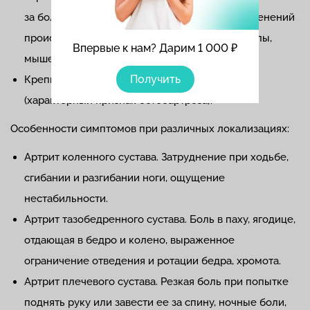
за боли и отека, затем из-за необратимых изменений
происходит разрушение хряща, фиброз капсулы,
Впервые к нам? Дарим 1 000 ₽
мышечная атрофия.
Получить
Крепитация (хруст, треск) при движениях
(характерный признак остеоартроза).
Особенности симптомов при различных локализациях:
Артрит коленного сустава. Затруднение при ходьбе,
сгибании и разгибании ноги, ощущение
нестабильности.
Артрит тазобедренного сустава. Боль в паху, ягодице,
отдающая в бедро и колено, выраженное
ограничение отведения и ротации бедра, хромота.
Артрит плечевого сустава. Резкая боль при попытке
поднять руку или завести ее за спину, ночные боли,