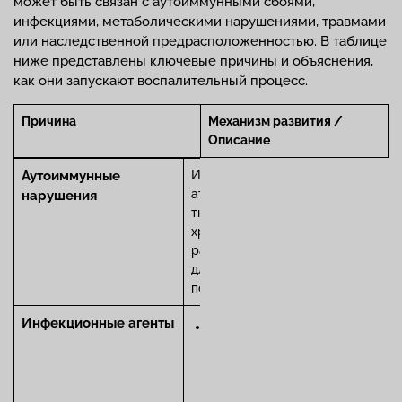
может быть связан с аутоиммунными сбоями,
инфекциями, метаболическими нарушениями, травмами
или наследственной предрасположенностью. В таблице
ниже представлены ключевые причины и объяснения,
как они запускают воспалительный процесс.
Причина
Механизм развития /
Описание
Аутоиммунные
Иммунная система
атакует собственные
нарушения
ткани сустава, вызывая
хроническое воспаление и
разрушение. Характерно
для ревматоидного и
псориатического артрита.
Инфекционные агенты
Бактерии
(стафилококки,
стрептококки,
гонококки,
туберкулезная палочка)