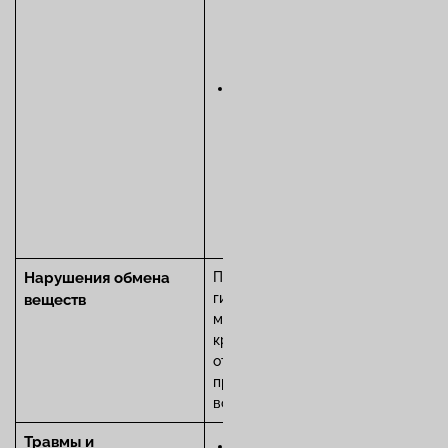
— проникают в сустав
через кровь, лимфу или
при травме.
Вирусы (парвовирус
B19, краснухи,
гепатитов, ВИЧ) —
запускают
иммуноопосредованные
воспалительные
реакции (реактивный
или вирусный артрит).
Нарушения обмена
При подагре из-за
гиперурикемии (избытка
веществ
мочевой кислоты)
кристаллы уратов
откладываются в суставах,
провоцируя острый
воспалительный ответ.
Травмы и
Посттравматический