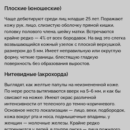
Плоские (юношеские)
Чаще дебютируют среди лиц младше 25 лет. Поражают
кожу рук, лицо, слизистую оболочку прямой кишки,
головку полового члена, шейку матки. Встречаются
крайне редко — 4% от всех бородавок. На вид это слегка
возвышающийся кожный узелок с плоской верхушкой,
размером до 5 мм. Имеет неправильную или округлую
форму, четкие границы, блестящую гладкую
поверхность без образования выростов.
Нитевидные (акрохорда)
Выглядят, как желтые папулы на неизмененной коже.
По мере роста вытягиваются вверх на 5‒6 мм, и как бы
свисают на ножке. Имеют окрас различной
интенсивности от телесного до темно-коричневого.
Основное место локализации — лицо, веки, подбородок,
кожа вокруг рта и носа, подмышечные впадины, у
женщин — молочные железы. Крайне редко
встречаются у детей, в группе риска — лица пожилого