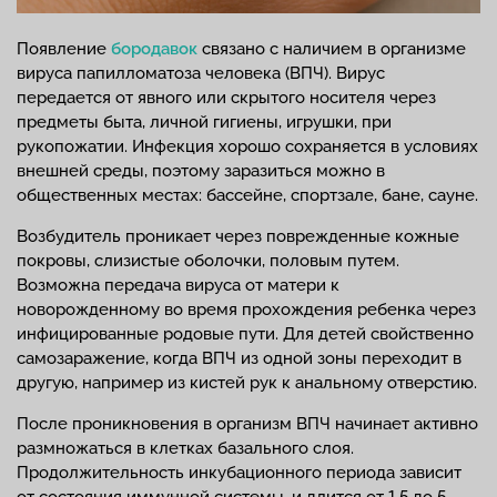
Появление
бородавок
связано с наличием в организме
вируса папилломатоза человека (ВПЧ). Вирус
передается от явного или скрытого носителя через
предметы быта, личной гигиены, игрушки, при
рукопожатии. Инфекция хорошо сохраняется в условиях
внешней среды, поэтому заразиться можно в
общественных местах: бассейне, спортзале, бане, сауне.
Возбудитель проникает через поврежденные кожные
покровы, слизистые оболочки, половым путем.
Возможна передача вируса от матери к
новорожденному во время прохождения ребенка через
инфицированные родовые пути. Для детей свойственно
самозаражение, когда ВПЧ из одной зоны переходит в
другую, например из кистей рук к анальному отверстию.
После проникновения в организм ВПЧ начинает активно
размножаться в клетках базального слоя.
Продолжительность инкубационного периода зависит
от состояния иммунной системы, и длится от 1,5 до 5