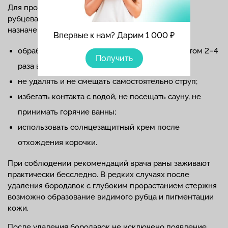
Для профилактики возможных осложнений и
рубцевания ткани важно соблюдать врачебные
назначения в период заживления ран:
Впервые к нам? Дарим 1 000 ₽
обрабатывать рану антисептическим препаратом 2–4
Получить
раза в сутки до полного отторжения корок;
не удалять и не смещать самостоятельно струп;
избегать контакта с водой, не посещать сауну, не
принимать горячие ванны;
использовать солнцезащитный крем после
отхождения корочки.
При соблюдении рекомендаций врача раны заживают
практически бесследно. В редких случаях после
удаления бородавок с глубоким прорастанием стержня
возможно образование видимого рубца и пигментации
кожи.
После удаления бородавок не исключено появление