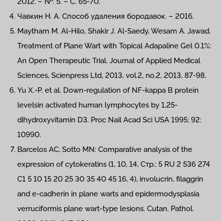
2012. – №. 5. – С. 65-70.
Чавкин Н. А. Способ удаления бородавок. – 2016.
Maytham M. Al-Hilo, Shakir J. Al-Saedy, Wesam A. Jawad.
Treatment of Plane Wart with Topical Adapaline Gel 0.1%:
An Open Therapeutic Trial. Journal of Applied Medical
Sciences, Scienpress Ltd, 2013, vol.2, no.2, 2013, 87-98.
Yu X.-P. et al. Down-regulation of NF-kappa В protein
levelsin activated human lymphocytes by 1,25-
dihydroxyvitamin D3. Proc Nail Acad Sci USA 1995; 92:
10990.
Barcelos AC, Sotto MN: Comparative analysis of the
expression of cytokeratins (1, 10, 14, Стр.: 5 RU 2 536 274
C1 5 10 15 20 25 30 35 40 45 16, 4), involucrin, filaggrin
and e-cadherin in plane warts and epidermodysplasia
verruciformis plane wart-type lesions. Cutan. Pathol.