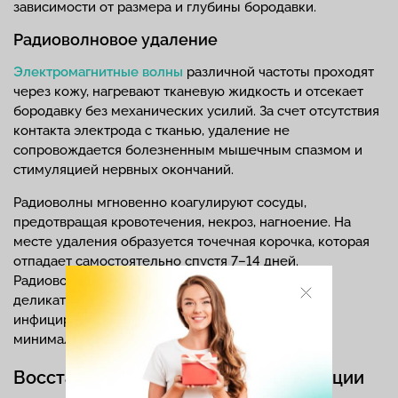
зависимости от размера и глубины бородавки.
Радиоволновое удаление
Электромагнитные волны
различной частоты проходят
через кожу, нагревают тканевую жидкость и отсекает
бородавку без механических усилий. За счет отсутствия
контакта электрода с тканью, удаление не
сопровождается болезненным мышечным спазмом и
стимуляцией нервных окончаний.
Радиоволны мгновенно коагулируют сосуды,
предотвращая кровотечения, некроз, нагноение. На
месте удаления образуется точечная корочка, которая
отпадает самостоятельно спустя 7–14 дней.
Радиоволновое удаление используют на самых
деликатных зонах тела и лица, так как риск
инфицирования, воспаления и рубцевания раны
минимальный.
Восстановление и уход после операции