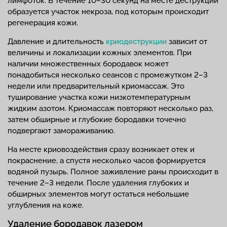
лимфоток. В течение 10–30 секунд на месте деструкции
образуется участок некроза, под которым происходит
регенерация кожи.
Давление и длительность
криодеструкции
зависит от
величины и локализации кожных элементов. При
наличии множественных бородавок может
понадобиться несколько сеансов с промежутком 2–3
недели или предварительный криомассаж. Это
туширование участка кожи низкотемпературным
жидким азотом. Криомассаж повторяют несколько раз,
затем обширные и глубокие бородавки точечно
подвергают замораживанию.
На месте криовоздействия сразу возникает отек и
покраснение, а спустя несколько часов формируется
водяной пузырь. Полное заживление раны происходит в
течение 2–3 недели. После удаления глубоких и
обширных элементов могут остаться небольшие
углубления на коже.
Удаление бородавок лазером