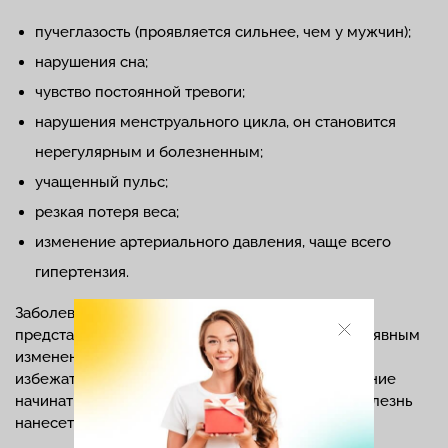
пучеглазость (проявляется сильнее, чем у мужчин);
нарушения сна;
чувство постоянной тревоги;
нарушения менструального цикла, он становится
нерегулярным и болезненным;
учащенный пульс;
резкая потеря веса;
изменение артериального давления, чаще всего
гипертензия.
Заболевание причиняет и моральные страдания
представительницам слабого пола. Это вызвано явным
изменение внешности в худшую сторону. Чтобы
избежать серьезных последствий, следует лечение
начинать как можно раньше, и не ждать, пока болезнь
нанесет удар по красоте и здоровью.