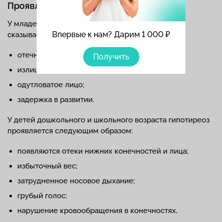
Проявления у детей
У младенцев гипотиреоз проявляется сильно и
Впервые к нам? Дарим 1 000 ₽
сказывается на развитии ребенка. Наблюдается;
отечность;
Получить
излишняя масса тела;
одутловатое лицо;
задержка в развитии.
У детей дошкольного и школьного возраста гипотиреоз
проявляется следующим образом:
появляются отеки нижних конечностей и лица;
избыточный вес;
затрудненное носовое дыхание;
грубый голос;
нарушение кровообращения в конечностях,