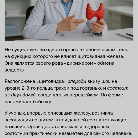
Не существует ни одного органа в человеческом теле,
на функцию которого не влияет щитовидная железа.
Она является своего рода «дирижером» обмена
веществ.
Расположена «щитовидка»
спереди
внизу
шеи
на
уровне 2-3-го кольца трахеи под гортанью, и
состоит
из двух долей
, соединенных перешейком. По форме
напоминает бабочку.
У ученых, впервые описавших железу, возникла
ассоциация со щитом, что и дало ей соответствующее
название. Орган достаточно мал, и в здоровом
состоянии практически незаметен для самого человека.