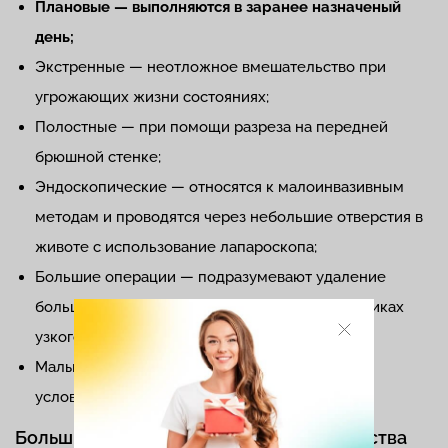
Плановые — выполняются в заранее назначеный
день;
Экстренные — неотложное вмешательство при
угрожающих жизни состояниях;
Полостные — при помощи разреза на передней
брюшной стенке;
Эндоскопические — относятся к малоинвазивным
методам и проводятся через небольшие отверстия в
животе с использование лапароскопа;
Большие операции — подразумевают удаление
большого объема тканей и проводятся в клиниках
узкого профиля;
Малые — могут выполняться в амбулаторных
условиях.
Большие гинекологические вмешательства