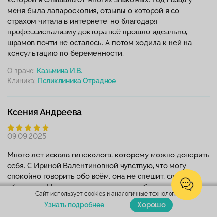
меня была лапароскопия, отзывы о которой я со
страхом читала в интернете, но благодаря
профессионализму доктора всё прошло идеально,
шрамов почти не осталось. А потом ходила к ней на
консультацию по беременности.
О враче:
Казьмина И.В.
Клиника:
Ксения Андреева
09.09.2025
Много лет искала гинеколога, которому можно доверить
себя. С Ириной Валентиновной чувствую, что могу
спокойно говорить обо всём, она не спешит, слушает,
объясняет. Недавно она помогла подобрать мне
Сайт использует cookies и аналогичные технологии.
терапию, симптомы почти исчезли. Теперь хожу именно
Хорошо
Узнать подробнее
к ней и советую многим знакомым!!