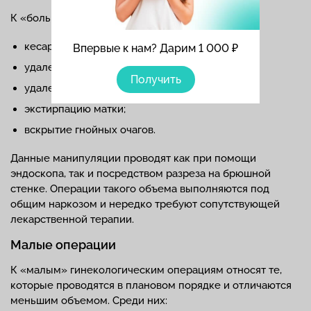
К «большим» операциям относят:
кесарево сечение;
Впервые к нам? Дарим 1 000 ₽
удаление матки;
Получить
удаление маточных труб и яичников;
экстирпацию матки;
вскрытие гнойных очагов.
Данные манипуляции проводят как при помощи
эндоскопа, так и посредством разреза на брюшной
стенке. Операции такого объема выполняются под
общим наркозом и нередко требуют сопутствующей
лекарственной терапии.
Малые операции
К «малым» гинекологическим операциям относят те,
которые проводятся в плановом порядке и отличаются
меньшим объемом. Среди них: