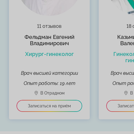
11 отзывов
18
Фельдман Евгений
Казьм
Владимирович
Вале
Хирург-гинеколог
Гинекол
ги
Врач высшей категории
Врач выс
Опыт работы: 19 лет
Опыт раб