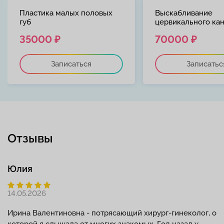
Пластика малых половых
Выскабливание
губ
цервикального ка
35000 ₽
70000 ₽
Записаться
Записатьс
Отзывы
Юлия
14.05.2026
Ирина Валентиновна - потрясающий хирург-гинеколог, о
которой я слышала от многих знакомых. Год назад у