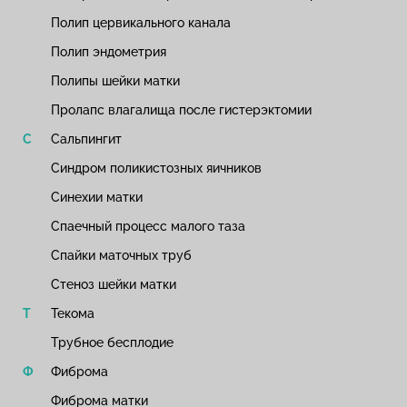
Полип цервикального канала
Полип эндометрия
Полипы шейки матки
Пролапс влагалища после гистерэктомии
Сальпингит
Синдром поликистозных яичников
Синехии матки
Спаечный процесс малого таза
Спайки маточных труб
Стеноз шейки матки
Текома
Трубное бесплодие
Фиброма
Фиброма матки