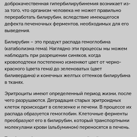
доброкачественная гипербилирубинемия возникает из-
за того, что организм человека не может правильно
переработать билирубин, вследствие имеющегося
дефекта печеночных ферментов, необходимых для его
выведения.
Билирубин – это продукт распада гемоглобина
(катаболизма гема). Наглядно эти процессы мы можем
наблюдать при разрешении синяков, когда
кровоподтеки постепенно изменяют цвет от черно-
красного (цвета гема) до зеленоватых (цвет
биливердина) и конечных желтых оттенков билирубина
в тканях.
Эритроциты имеют определенный период жизни, после
чего разрушаются. Деградация старых эритроидных
клеток происходит в селезенке и печени. В процессе их
распада образуется гемоглобин. Клеточные ферменты
преобразуют его в билирубин, который транспортными
молекулами крови (альбумином) переносятся в печень.