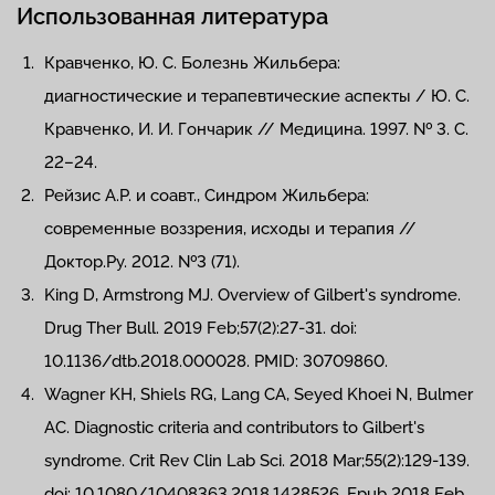
Использованная литература
Кравченко, Ю. С. Болезнь Жильбера:
диагностические и терапевтические аспекты / Ю. С.
Кравченко, И. И. Гончарик // Медицина. 1997. № 3. С.
22–24.
Рейзис А.Р. и соавт., Синдром Жильбера:
современные воззрения, исходы и терапия //
Доктор.Ру. 2012. №3 (71).
King D, Armstrong MJ. Overview of Gilbert's syndrome.
Drug Ther Bull. 2019 Feb;57(2):27-31. doi:
10.1136/dtb.2018.000028. PMID: 30709860.
Wagner KH, Shiels RG, Lang CA, Seyed Khoei N, Bulmer
AC. Diagnostic criteria and contributors to Gilbert's
syndrome. Crit Rev Clin Lab Sci. 2018 Mar;55(2):129-139.
doi: 10.1080/10408363.2018.1428526. Epub 2018 Feb