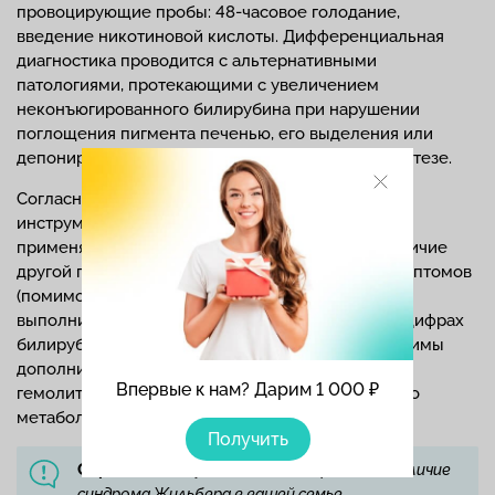
провоцирующие пробы: 48-часовое голодание,
введение никотиновой кислоты. Дифференциальная
диагностика проводится с альтернативными
патологиями, протекающими с увеличением
неконъюгированного билирубина при нарушении
поглощения пигмента печенью, его выделения или
депонирования, а также при избыточном его синтезе.
Согласно клиническим рекомендациям, любые
инструментальные методы диагностики должны
применяться, только если врач подозревает наличие
другой патологии. Так при выявлении других симптомов
(помимо гипербилирубинемии) рекомендуется
выполнить УЗИ брюшной полости, при высоких цифрах
билирубина (свыше 90 мкмоль на литр) необходимы
дополнительные исследования для исключения
Впервые к нам? Дарим 1 000 ₽
гемолитической болезни и других нарушений его
метаболизма.
Получить
Справка!
Если у вас есть подозрения на наличие
синдрома Жильбера в вашей семье,