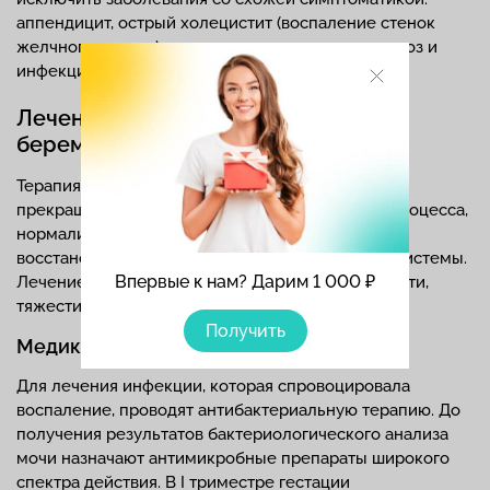
аппендицит, острый холецистит (воспаление стенок
желчного пузыря), почечную колику, токсоплазмоз и
инфекции респираторного тракта.
Лечение пиелонефрита при
беременности
Терапия острого пиелонефрита направлена на
прекращение инфекционно-воспалительного процесса,
нормализация оттока мочи и ликвидацию застоя,
восстановление функций мочевыделительной системы.
Впервые к нам? Дарим 1 000 ₽
Лечение подбирают с учетом срока беременности,
тяжести заболевания и наличия осложнений.
Получить
Медикаментозное лечение
Для лечения инфекции, которая спровоцировала
воспаление, проводят антибактериальную терапию. До
получения результатов бактериологического анализа
мочи назначают антимикробные препараты широкого
спектра действия. В I триместре гестации