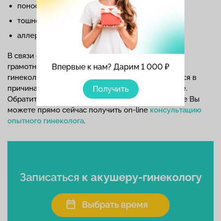
понос;
тошнота;
аллергические реакции и многое другое.
В связи с этим очень важно придти на прием к
грамотным врачам-специалистам, терапевтам,
Впервые к нам? Дарим 1 000 ₽
гинекологам, которые всегда помогут разобраться в
причинах болезни, назначат правильное лечение.
Получить
Обратитесь к специалисту! Также на нашем сайте Вы
можете прямо сейчас получить on-line
консультацию
опытного гинеколога
.
Записаться
к акушеру-гинекологу
Выбрать время