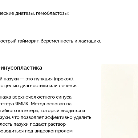
еские диатезы, гемобластозы;
острый гайморит, беременность и лактацию.
синусопластика
пазухи — это пункция (прокол),
 с целью диагностики или лечения.
нажа верхнечелюстного синуса —
тетера ЯМИК. Метод основан на
ибкого катетера, который вводится и
азухи, что позволяет эффективно удалить
олость пазухи подают раствор
роводиться под видеоконтролем