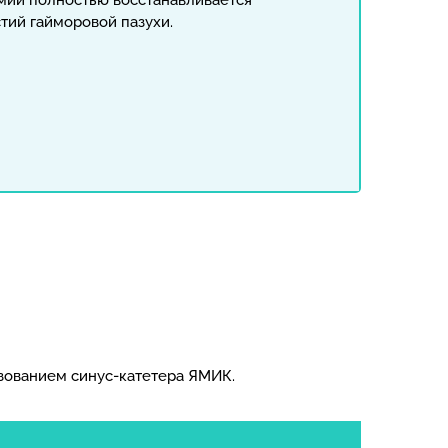
мии полностью восстанавливается
тий гайморовой пазухи.
зованием синус-катетера ЯМИК.