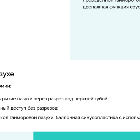
проведенной гайморото
дренажная функция соус
зухе
омии:
рытие пазухи через разрез под верхней губой;
ый доступ без разрезов;
кол гайморовой пазухи, баллонная синусопластика с исполь