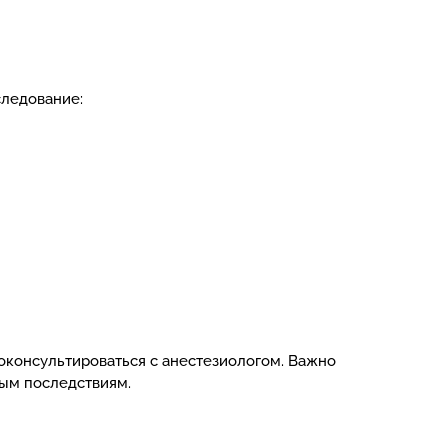
следование:
роконсультироваться с анестезиологом. Важно
ным последствиям.