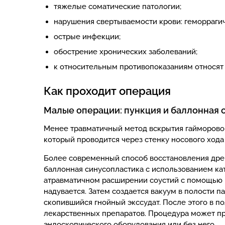
тяжелые соматические патологии;
нарушения свертываемости крови: геморрагич
острые инфекции;
обострение хронических заболеваний;
к относительным противопоказаниям относят 
Как проходит операция
Малые операции: пункция и баллонная 
Менее травматичный метод вскрытия гайморовой 
который проводится через стенку носового хода
Более современный способ восстановления дре
баллонная синусопластика с использованием ка
атравматичном расширении соустий с помощью г
надувается. Затем создается вакуум в полости п
скопившийся гнойный экссудат. После этого в п
лекарственных препаратов. Процедура может п
эндоскопического оборудования или без него.