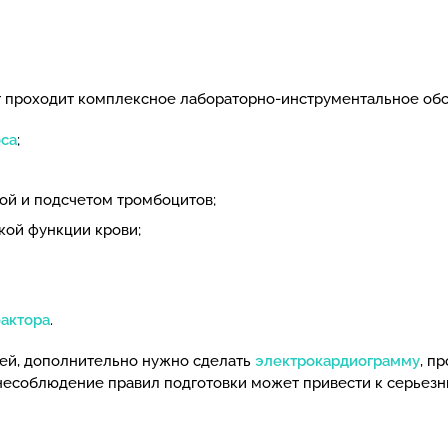
т проходит комплексное лабораторно-инструментальное об
оса
;
ой и подсчетом тромбоцитов;
кой функции крови;
фактора
.
ией, дополнительно нужно сделать
электрокардиограмму
, п
к несоблюдение правил подготовки может привести к серьез