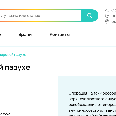
+7 
Кл
Кл
х
Врачи
Контакты
моровой пазухе
й пазухе
Операция на гайморовой
верхнечелюстного синус
освобождения от инород
внутриносового или вну
пазухе