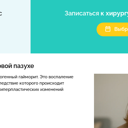
с
Записаться
к хирур
Выбр
овой пазухе
огенный гайморит. Это воспаление
ледствие которого происходит
 гиперпластических изменений