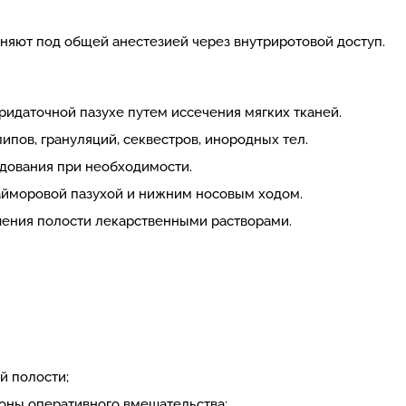
яют под общей анестезией через внутриротовой доступ.
идаточной пазухе путем иссечения мягких тканей.
ипов, грануляций, секвестров, инородных тел.
едования при необходимости.
йморовой пазухой и нижним носовым ходом.
шения полости лекарственными растворами.
й полости;
роны оперативного вмешательства;