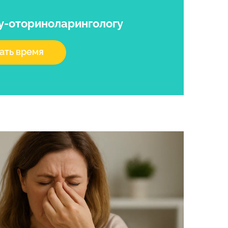
гу-оториноларингологу
ать время