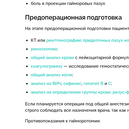
боль в проекции гайморовых пазух.
Предоперационная подготовка
На этапе предоперационной подготовки пациен
КТ или
рентгенографию придаточных пазух н
риноскопию
;
общий анализ крови
с лейкоцитарной формул
коагулограмму
— исследование гемостатичес
общий анализ мочи
;
анализ на ВИЧ
,
сифилис
,
гепатит В
и
С
;
анализ на определение группы крови, резус-
Если планируется операция под общей анестез
строго соблюдать все назначения врача, так ка
Противопоказания к гайморотомии: