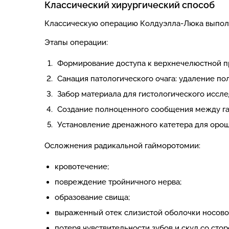
Классический хирургический способ
Классическую операцию Колдуэлла-Люка выполн
Этапы операции:
Формирование доступа к верхнечелюстной пр
Санация патологического очага: удаление пол
Забор материала для гистологического иссл
Создание полноценного сообщения между га
Установление дренажного катетера для оро
Осложнения радикальной гайморотомии:
кровотечение;
повреждение тройничного нерва;
образование свища;
выраженный отек слизистой оболочки носово
потеря чувствительности зубов и скул со сто