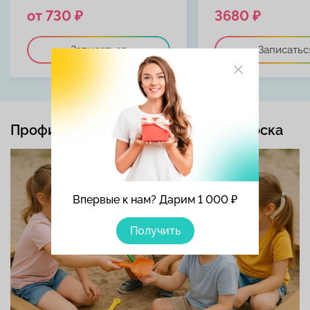
от 730 ₽
3680 ₽
Записаться
Записатьс
Профилактика контагиозного моллюска
Впервые к нам? Дарим 1 000 ₽
Получить