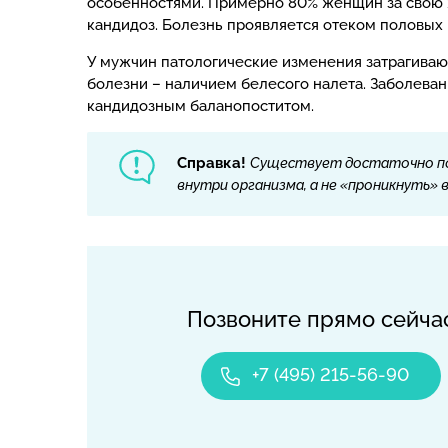
особенностями. Примерно 80% женщин за свою ж
кандидоз. Болезнь проявляется отеком половых
У мужчин патологические изменения затрагивают
болезни – наличием белесого налета. Заболева
кандидозным баланопоститом.
Справка!
Существует достаточно поп
внутри организма, а не «проникнуть» 
Позвоните прямо сейча
+7 (495) 215-56-90