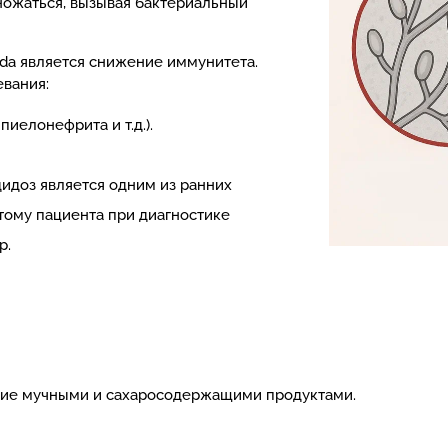
ножаться, вызывая бактериальный
ida является снижение иммунитета.
вания:
иелонефрита и т.д.).
дидоз является одним из ранних
этому пациента при диагностике
р.
ние мучными и сахаросодержащими продуктами.