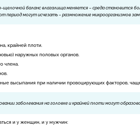
о-щелочной баланс влагалища меняется – среда становится бол
т период могут исчезать – размножение микроорганизмов зам
на, крайней плоти.
ровью) наружных половых органов.
о члена.
ов.
сные высыпания при наличии провоцирующих факторов, чаще
овании заболевания на головке и крайней плоти могут образов
ться и у женщин, и у мужчин: