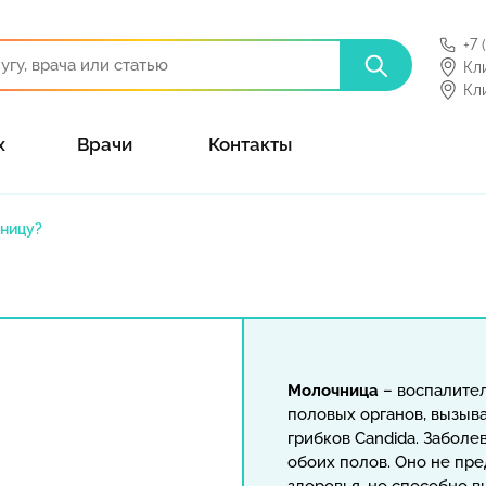
+7 
Кл
Кл
х
Врачи
Контакты
чницу?
Молочница
– воспалител
половых органов, вызы
грибков Candida. Заболе
обоих полов. Оно не пр