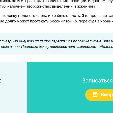
изнь хотя бы раз сталкивались с молочницей. В данном сл
 губ, наличием творожистых выделений и жжением.
 головку полового члена и крайнюю плоть. Это проявляетс
ние долго может протекать бессимптомно, переходя в хрон
улярный миф, что кандидоз передается половым путем. Это н
в него извне. Поэтому, если у партнера нет симптомов заболева
с
Записатьс
Выбр