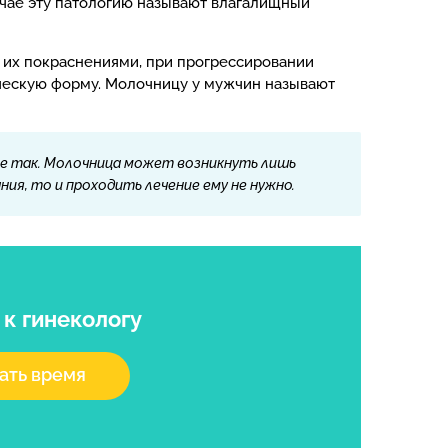
учае эту патологию называют влагалищный
я их покраснениями, при прогрессировании
ическую форму. Молочницу у мужчин называют
е так. Молочница может возникнуть лишь
ния, то и проходить лечение ему не нужно.
я
к гинекологу
ать время