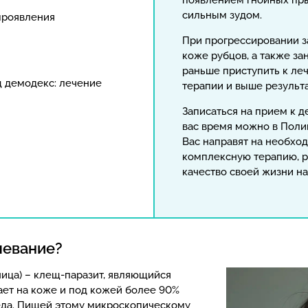
появлением гнойных пр
сильным зудом.
проявления
При прогрессировании з
коже рубцов, а также з
раньше приступить к ле
щ демодекс: лечение
терапии и выше результ
Записаться на прием к д
вас время можно в Поли
Вас направят на необхо
комплексную терапию, р
качество своей жизни н
левание?
ница) – клещ-паразит, являющийся
ет на коже и под кожей более 90%
еда. Пищей этому микроскопическому