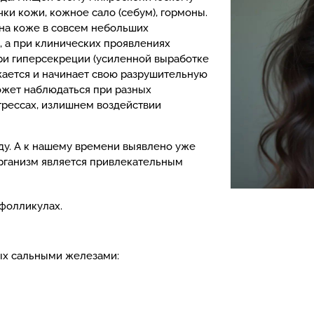
ки кожи, кожное сало (себум), гормоны.
на коже в совсем небольших
, а при клинических проявлениях
 при гиперсекреции (усиленной выработке
жается и начинает свою разрушительную
ожет наблюдаться при разных
трессах, излишнем воздействии
оду. А к нашему времени выявлено уже
организм является привлекательным
 фолликулах.
тых сальными железами: