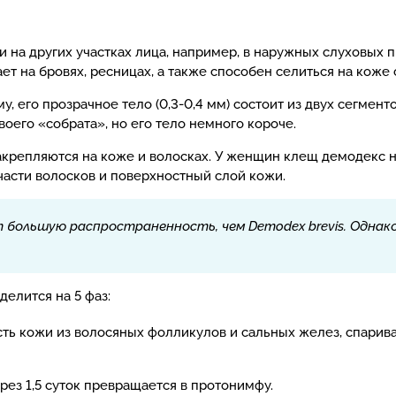
 на других участках лица, например, в наружных слуховых п
ет на бровях, ресницах, а также способен селиться на коже 
, его прозрачное тело (0,3-0,4 мм) состоит из двух сегмен
оего «собрата», но его тело немного короче.
акрепляются на коже и волосках. У женщин клещ демодекс н
части волосков и поверхностный слой кожи.
ет большую распространенность, чем Demodex brevis. Одна
елится на 5 фаз:
ть кожи из волосяных фолликулов и сальных желез, спарива
ерез 1,5 суток превращается в протонимфу.