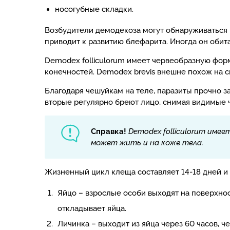
носогубные складки.
Возбудители демодекоза могут обнаруживаться и
приводит к развитию блефарита. Иногда он обита
Demodex folliculorum имеет червеобразную форму
конечностей. Demodex brevis внешне похож на св
Благодаря чешуйкам на теле, паразиты прочно з
вторые регулярно бреют лицо, снимая видимые 
Справка!
Demodex folliculorum име
может жить и на коже тела.
Жизненный цикл клеща составляет 14-18 дней и д
Яйцо – взрослые особи выходят на поверхнос
откладывает яйца.
Личинка – выходит из яйца через 60 часов, ч