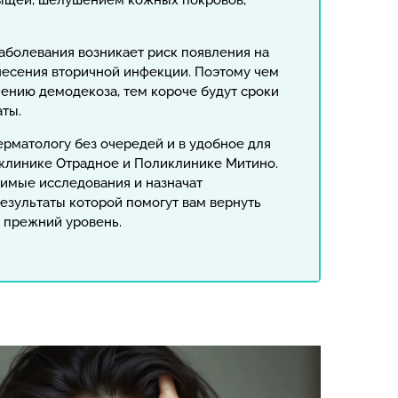
ыщей, шелушением кожных покровов,
аболевания возникает риск появления на
анесения вторичной инфекции. Поэтому чем
чению демодекоза, тем короче будут сроки
аты.
ерматологу без очередей и в удобное для
клинике Отрадное и Поликлинике Митино.
димые исследования и назначат
езультаты которой помогут вам вернуть
а прежний уровень.