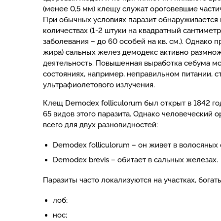
(менее 0,5 мм) клещу служат ороговевшие частич
При обычных условиях паразит обнаруживается 
количествах (1-2 штуки на квадратный сантиметр
заболевания – до 60 особей на кв. см.). Однако
жира) сальных желез демодекс активно размно
деятельность. Повышенная выработка себума м
состояниях, например, неправильном питании, с
ультрафиолетового излучения.
Клещ Demodex folliculorum был открыт в 1842 г
65 видов этого паразита. Однако человеческий 
всего для двух разновидностей:
Demodex folliculorum – он живет в волосяных
Demodex brevis – обитает в сальных железах.
Паразиты часто локализуются на участках, бога
лоб;
нос;