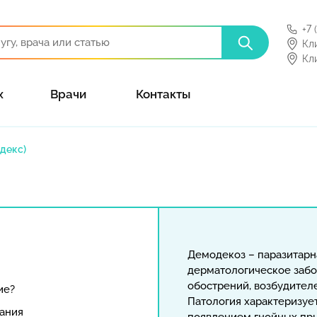
+7 
Кл
Кл
х
Врачи
Контакты
декс)
Демодекоз – паразитарн
дерматологическое забо
обострений, возбудител
ие?
Патология характеризуе
ания