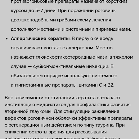
противогрибковые препараты назначают коротким
курсом до 5–7 дней. При поражении роговицы
дрожжеподобными грибами схему лечения
дополняют местными и системными пиримидинами.
Аллергические кератиты.
В первую очередь
ограничивают контакт с аллергеном. Местно
назначают глюкокортикостероидные мази, в тяжелом
случае — субконъюнктивальные инъекции. В
обязательном порядке используют системные
антигистаминные препараты, витамин С и В2.
Вне зависимости от этиологии кератита назначают
инстилляцию мидриатиков для профилактики развития
вторичной глаукомы. Для стимуляции заживления
дефектов роговичной оболочки эффективны препараты
с регенерационным действием по типу таурина. При
снижении остроты зрения для рассасывания
инфильтрата показан лекарственный фонофорез и