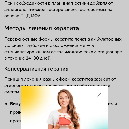
При необходимости в план диагностики добавляют
аллергологическое тестирование, тест-системы на
основе ПЦР, ИФА.
Методы лечения кератита
Поверхностные формы кератита лечат в амбулаторных
условиях, глубокие и с осложнениями — в
специализированном офтальмологическом стационаре
в течение 14–30 дней.
Консервативная терапия
Принцип лечения разных форм кератитов зависит от
этиологии процесса, и включает в себя местные и
системные этиотропные препараты:
Вирусные кератиты.
Для подавления возбудителя
проводят инстилляцию и аппликацию
противовирусных мазей в конъюнктивальную