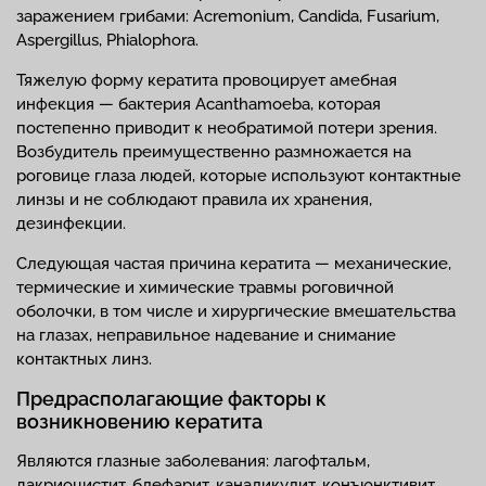
заражением грибами: Acremonium, Candida, Fusarium,
Aspergillus, Phialophora.
Тяжелую форму кератита провоцирует амебная
инфекция — бактерия Acanthamoeba, которая
постепенно приводит к необратимой потери зрения.
Возбудитель преимущественно размножается на
роговице глаза людей, которые используют контактные
линзы и не соблюдают правила их хранения,
дезинфекции.
Следующая частая причина кератита — механические,
термические и химические травмы роговичной
оболочки, в том числе и хирургические вмешательства
на глазах, неправильное надевание и снимание
контактных линз.
Предрасполагающие факторы к
возникновению кератита
Являются глазные заболевания: лагофтальм,
дакриоцистит, блефарит, каналикулит, конъюнктивит.