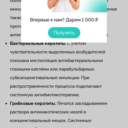
полость, перорально и внутривенно назначают
иммуномодулирующие препараты. В курс лечения
также включают местные нестероидные
Впервые к нам? Дарим 1 000 ₽
противовоспалительные препараты (НПВС),
Получить
антигистаминные, мидриатики, антиоксиданты.
Бактериальные кератиты.
С учетом
чувствительности выделенных возбудителей
показана инстилляция антибактериальными
глазными каплями или парабульбарные,
субконъюнктивальные инъекции. При
распространенности процесса подключают
системную антибиотикотерапию.
Грибковые кератиты.
Лечатся закладыванием
раствора антимикотических мазей в
конъюнктивальный мешок. Системные