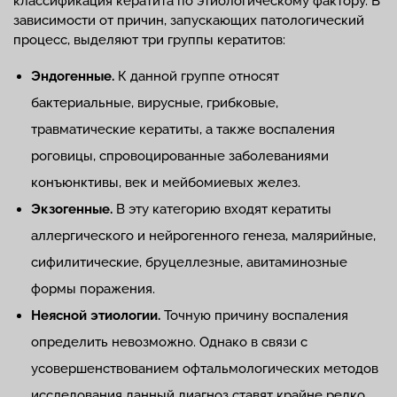
классификация кератита по этиологическому фактору. В
зависимости от причин, запускающих патологический
процесс, выделяют три группы кератитов:
Эндогенные.
К данной группе относят
бактериальные, вирусные, грибковые,
травматические кератиты, а также воспаления
роговицы, спровоцированные заболеваниями
конъюнктивы, век и мейбомиевых желез.
Экзогенные.
В эту категорию входят кератиты
аллергического и нейрогенного генеза, малярийные,
сифилитические, бруцеллезные, авитаминозные
формы поражения.
Неясной этиологии.
Точную причину воспаления
определить невозможно. Однако в связи с
усовершенствованием офтальмологических методов
исследования данный диагноз ставят крайне редко.