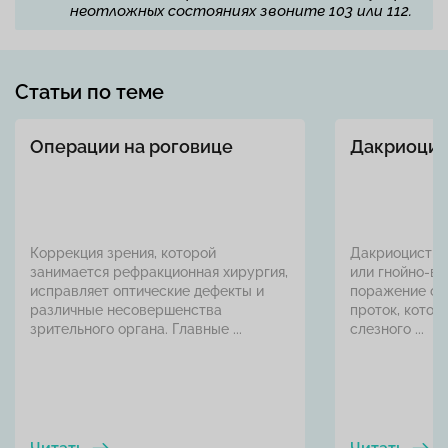
неотложных состояниях звоните 103 или 112.
Статьи по теме
Операции на роговице
Дакриоцис
Коррекция зрения, которой
Дакриоцистит
занимается рефракционная хирургия,
или гнойно-в
исправляет оптические дефекты и
поражение сл
различные несовершенства
проток, котор
зрительного органа. Главные ...
слезного ...