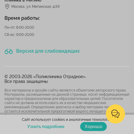
Клиника в Митино
Москва,
ул. Митинская, д.59
Время работы:
Пн-пт: 8:00-21:00
Сб-вс: 9:00-21:00
Версия для слабовидящих
© 2003-2026 «Поликлиника Отрадное».
Все права защищены
Все материалы и дизайн сайта являются объектами авторского права.
Материалы, размещенные на данной странице, носят информационный
характер и предназначены для образовательных целей. Посетители
сайта не должны использовать их в качестве медицинских
рекомендаций. Определение диагноза и выбор методики лечения
остается исключительной прерогативой вашего лечащего врача!
Администрация клиники не несет ответственности за возможные
негативные последствия, возникшие в результате использования
Сайт использует cookies и аналогичные технологии.
информации, размещенной на сайте. Размещенный прайс не является
Хорошо
Узнать подробнее
публичной офертой, услуги оказываются на основании
договора
. Для
уточнения актуальных цен на медицинские услуги позвоните в клинику