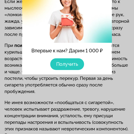
Если желание закурить не было удовлетворено, то к
мыслеобразам позднее присоединяются симптомы
«ломки»: сухость во рту, головная боль, дрожание рук,
жажда, учащение сердечного ритма. Люди с идеаторной
зависимостью обычно не нуждаются в сигарете сразу
после пробуждения, а выкуривают ее через 2-3 часа.
При
психосоматической форме
человек становится
Впервые к нам? Дарим 1 000 ₽
курильщиком достаточно поздно, не в таком раннем
возрасте, как при идеаторной. Но при этом зависимость
Получить
возникает быстро. Пациент начинает курить все больше
и чаще. Он не ленится «выдернуть» себя ночью из
постели, чтобы устроить перекур. Первая за день
сигарета употребляется обычно сразу после
пробуждения.
Не имея возможности «пообщаться с сигаретой»,
человек испытывает раздражение, тревогу, нарушение
концентрации внимания, усталость, ему присущи
перепады настроения и вспыльчивость (совокупность
этих признаков называют невротическим компонентом).