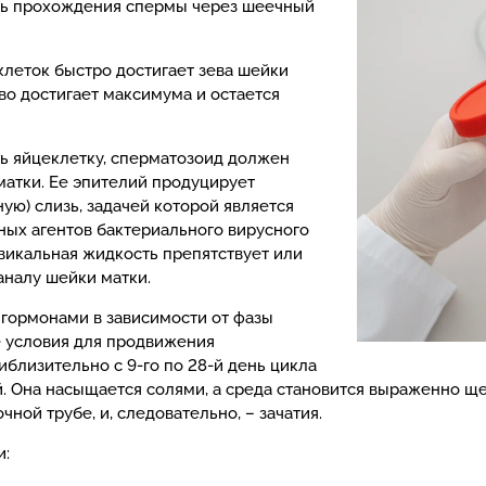
ть прохождения спермы через шеечный
леток быстро достигает зева шейки
тво достигает максимума и остается
ть яйцеклетку, сперматозоид должен
матки. Ее эпителий продуцирует
ю) слизь, задачей которой является
ных агентов бактериального вирусного
викальная жидкость препятствует или
налу шейки матки.
 гормонами в зависимости от фазы
е условия для продвижения
близительно с 9-го по 28-й день цикла
й. Она насыщается солями, а среда становится выраженно щ
ой трубе, и, следовательно, – зачатия.
и: