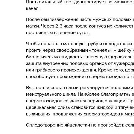
Посткоитальный тест
диагностирует возможнос
канал.
После семяизвержения часть мужских половых к
матки. Через 2-3 часа после коитуса их количес
постоянным в течение суток.
Чтобы попасть в маточную трубу и оплодотвори
пройти через своеобразный «тоннель» – шейку 
биологическую жидкость – шеечную (цервикальну
защита внутренних половых органов от чужерод
или грибкового происхождения. Кроме того, цер
способствует прохождению сперматозоида по ка
Вязкость и состав слизи регулируется половыми
менструального цикла. Наиболее благоприятны
сперматозоидов создаются период овуляции. При
цервикальная слизь становится жидкой и тягуче
выживания, продвижения сперматозоидов к маточн
Оплодотворение яйцеклетки не произойдет, есл