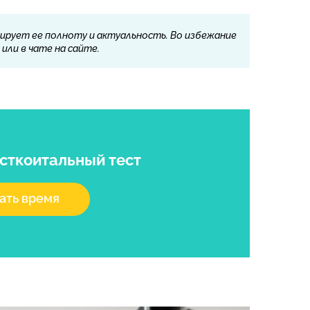
ирует ее полноту и актуальность. Во избежание
или в чате на сайте.
осткоитальный тест
ать время