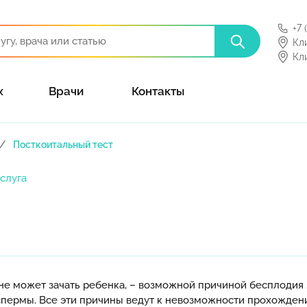
+7 
Кл
Кл
х
Врачи
Контакты
Посткоитальный тест
услуга
 не может зачать ребенка, – возможной причиной бесплоди
 спермы. Все эти причины ведут к невозможности прохожден