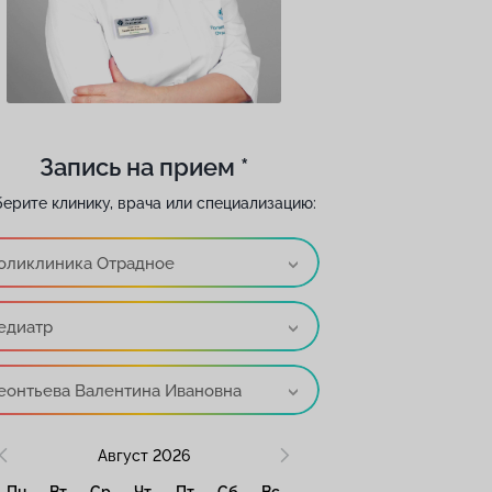
Запись на прием *
ерите клинику, врача или специализацию:
оликлиника Отрадное
едиатр
еонтьева Валентина Ивановна
Август
2026
Пн
Вт
Ср
Чт
Пт
Сб
Вс