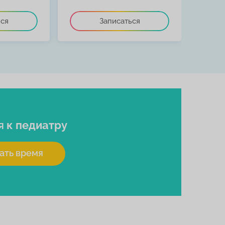
ься
Записаться
я
к педиатру
ать время