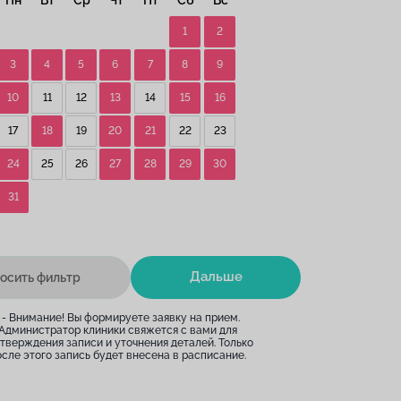
1
2
3
4
5
6
7
8
9
10
11
12
13
14
15
16
17
18
19
20
21
22
23
24
25
26
27
28
29
30
31
Дальше
осить фильтр
* - Внимание! Вы формируете заявку на прием.
Администратор клиники свяжется с вами для
тверждения записи и уточнения деталей. Только
сле этого запись будет внесена в расписание.