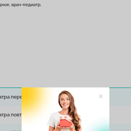
ное, врач-педиатр.
иатра первичный
иатра повторный