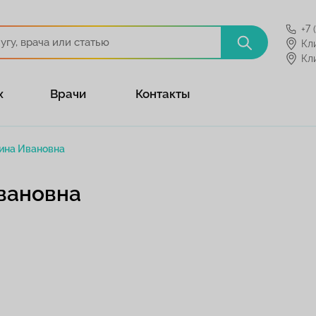
+7 
Кл
Кл
х
Врачи
Контакты
ина Ивановна
вановна