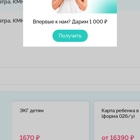
атра, КМН, повторный
атра, КМН, первичный
Впервые к нам? Дарим 1 000 ₽
Получить
ЭКГ детям
Карта ребенка в
(форма 026/у)
й
1670 ₽
от 16390 ₽