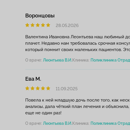
Воронцовы
28.05.2026
Валентина Ивановна Леонтьева наш любимый докт
плачет. Недавно нам требовалась срочная консу
который помнит своих маленьких пациентов. Это
О враче:
Леонтьева В.И.
Клиника:
Ева М.
11.09.2025
Повела к ней младшую дочь после того, как неск
анализы, дала чёткий план лечения и объяснила,
еще не один раз!
О враче:
Леонтьева В.И.
Клиника: