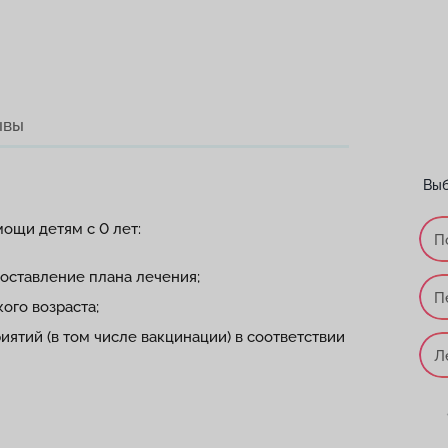
ывы
Выб
ощи детям с 0 лет:
П
составление плана лечения;
П
ого возраста;
ятий (в том числе вакцинации) в соответствии
Л