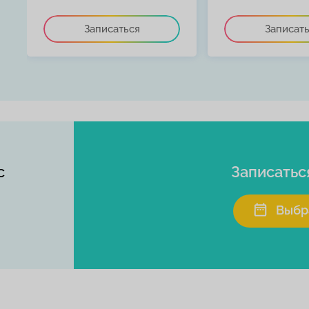
Записаться
Записат
с
Записатьс
Выбр