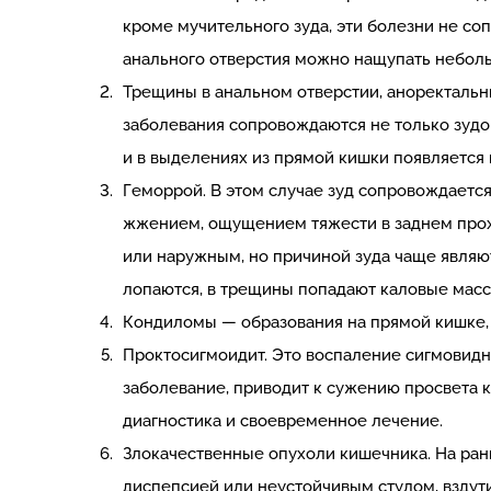
кроме мучительного зуда, эти болезни не со
анального отверстия можно нащупать небол
Трещины в анальном отверстии, аноректальн
заболевания сопровождаются не только зудом
и в выделениях из прямой кишки появляется 
Геморрой. В этом случае зуд сопровождаетс
жжением, ощущением тяжести в заднем прох
или наружным, но причиной зуда чаще являют
лопаются, в трещины попадают каловые массы
Кондиломы — образования на прямой кишке,
Проктосигмоидит. Это воспаление сигмовидн
заболевание, приводит к сужению просвета 
диагностика и своевременное лечение.
Злокачественные опухоли кишечника. На ранн
диспепсией или неустойчивым стулом, вздут