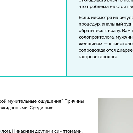
откладывать визит в пол
что проблема не стоит 
Если, несмотря на регу
процедур, анальный зуд 
обратитесь к врачу. Вам
колопроктолога, мужчина
женщинам — к гинеколо
сопровождаются диарее
гастроэнтеролога.
орой мучительные ощущения? Причины
еожиданными. Среди них:
илом. Никакими другими симптомами,