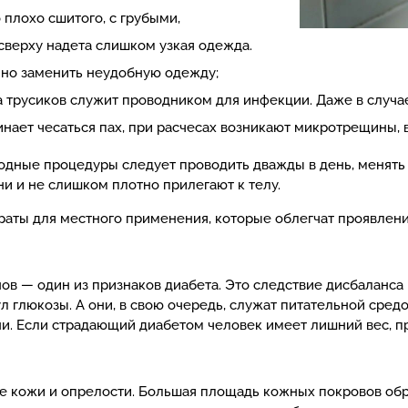
плохо сшитого, с грубыми,
верху надета слишком узкая одежда.
очно заменить неудобную одежду;
ка трусиков служит проводником для инфекции. Даже в случа
инает чесаться пах, при расчесах возникают микротрещины, 
дные процедуры следует проводить дважды в день, менять н
ни и не слишком плотно прилегают к телу.
раты для местного применения, которые облегчат проявлени
нов — один из признаков диабета. Это следствие дисбалан
 глюкозы. А они, в свою очередь, служат питательной сре
ни. Если страдающий диабетом человек имеет лишний вес, п
 кожи и опрелости. Большая площадь кожных покровов обра