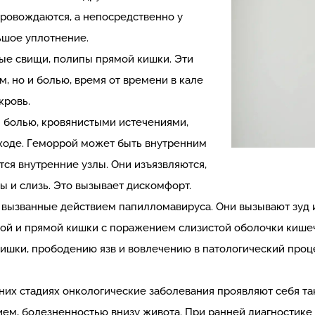
провождаются, а непосредственно у
ьшое уплотнение.
ые свищи, полипы прямой кишки. Эти
, но и болью, время от времени в кале
кровь.
я болью, кровянистыми истечениями,
оде. Геморрой может быть внутренним
ся внутренние узлы. Они изъязвляются,
 и слизь. Это вызывает дискомфорт.
 вызванные действием папилломавируса. Они вызывают зуд 
ой и прямой кишки с поражением слизистой оболочки кишеч
кишки, прободению язв и вовлечению в патологический проц
их стадиях онкологические заболевания проявляют себя так
ием, болезненностью внизу живота. При ранней диагностике