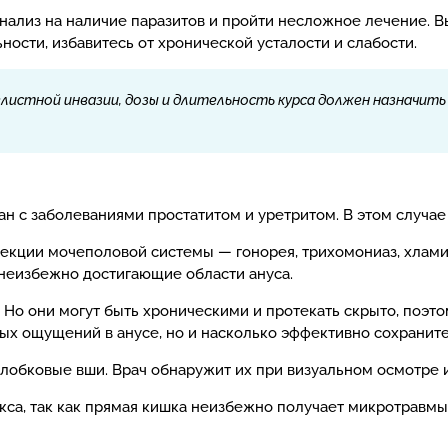
 анализ на наличие паразитов и пройти несложное лечение. 
ности, избавитесь от хронической усталости и слабости.
листной инвазии, дозы и длительность курса должен назначит
ан с заболеваниями простатитом и уретритом. В этом случае
ции мочеполовой системы — гонорея, трихомониаз, хламиди
неизбежно достигающие области ануса.
Но они могут быть хроническими и протекать скрыто, поэто
тных ощущений в анусе, но и насколько эффективно сохранит
 лобковые вши. Врач обнаружит их при визуальном осмотре 
кса, так как прямая кишка неизбежно получает микротравмы