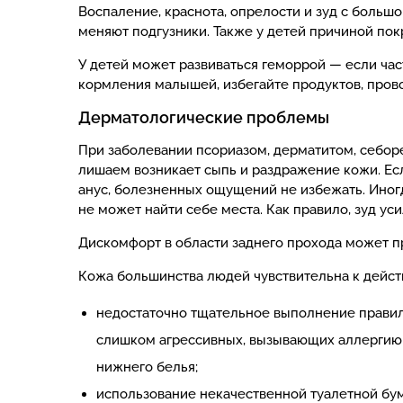
Воспаление, краснота, опрелости и зуд с больш
меняют подгузники. Также у детей причиной пок
У детей может развиваться геморрой — если ча
кормления малышей, избегайте продуктов, пров
Дерматологические проблемы
При заболевании псориазом, дерматитом, себор
лишаем возникает сыпь и раздражение кожи. Есл
анус, болезненных ощущений не избежать. Иногд
не может найти себе места. Как правило, зуд ус
Дискомфорт в области заднего прохода может п
Кожа большинства людей чувствительна к дейст
недостаточно тщательное выполнение правил
слишком агрессивных, вызывающих аллергию
нижнего белья;
использование некачественной туалетной бум