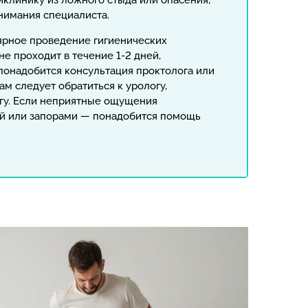
иклинику из ложного стыда или опасения,
внимания специалиста.
лярное проведение гигиенических
не проходит в течение 1-2 дней,
 понадобится консультация проктолога или
м следует обратиться к урологу,
гу. Если неприятные ощущения
й или запорами — понадобится помощь