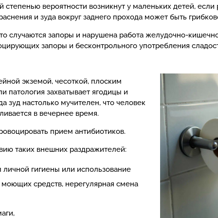
ой степенью вероятности возникнут у маленьких детей, если
раснения и зуда вокруг заднего прохода может быть грибко
сто случаются запоры и нарушена работа желудочно-кишечн
оцирующих запоры и бесконтрольного употребления сладос
ейной экземой, чесоткой, плоским
и патология захватывает ягодицы и
а зуд настолько мучителен, что человек
иливается в вечернее время.
ровоцировать прием антибиотиков.
вию таких внешних раздражителей:
 личной гигиены или использование
 моющих средств, нерегулярная смена
аги,