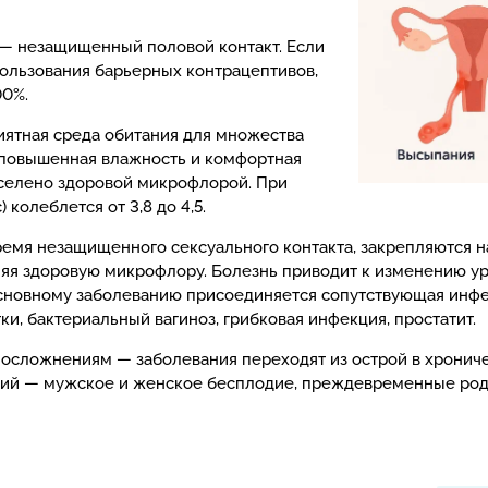
 — незащищенный половой контакт. Если
пользования барьерных контрацептивов,
00%.
иятная среда обитания для множества
 повышенная влажность и комфортная
аселено здоровой микрофлорой. При
колеблется от 3,8 до 4,5.
емя незащищенного сексуального контакта, закрепляются на
яя здоровую микрофлору. Болезнь приводит к изменению у
к основному заболеванию присоединяется сопутствующая инф
ки, бактериальный вагиноз, грибковая инфекция, простатит.
 осложнениям — заболевания переходят из острой в хронич
вий — мужское и женское бесплодие, преждевременные род