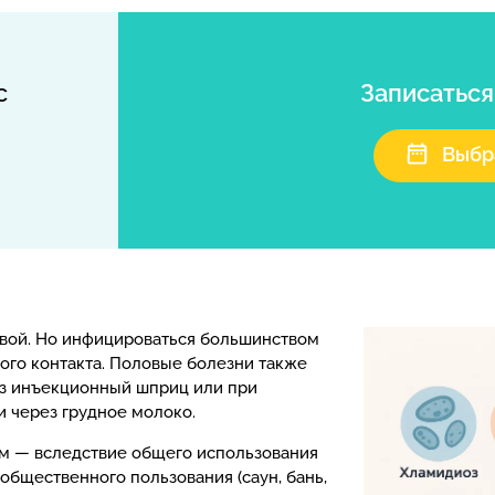
с
Записатьс
Выбр
вой. Но инфицироваться большинством
ого контакта. Половые болезни также
рез инъекционный шприц или при
и через грудное молоко.
м — вследствие общего использования
бщественного пользования (саун, бань,