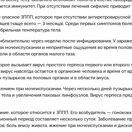
ается иммунитет. При отсутствии лечения сифилис приводит 
 опасное ЗППП, которое при отсутствии антиретровирусной
яцев (чаще всего — 3 месяца). Среди первых симптомов бол
брильная температура тела.
иблизительно через неделю после инфицирования. У зара
при мочеиспускании и неприятные ощущения во время полов
и в области органов малого таза.
рое вызывает вирус простого герпеса первого или второго
вирус навсегда остается в организме человека и время от 
пузырьков на половых органах и в области ануса.
нием при мочеиспускании. Через несколько дней пузырьки
тела и увеличения паховых лимфоузлов. Вирус герпеса пре
ие, которое относится к ЗППП. Его возбудитель — гонококк 
бационный период составляет несколько суток. Заболевание
в, боль внизу живота, жжение при мочеиспускании и диском