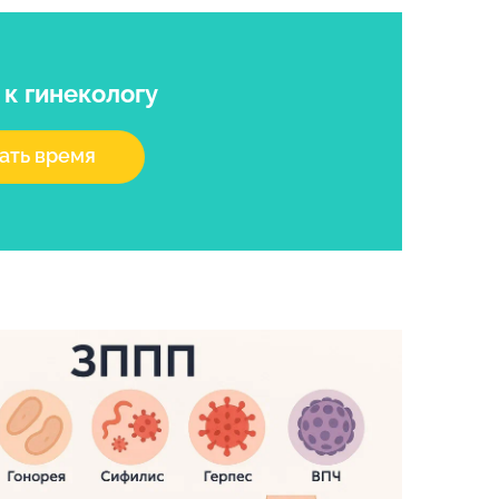
я
к гинекологу
ать время