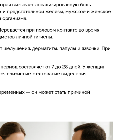
норея вызывает локализированную боль
ек и предстательной железы, мужское и женское
 организма.
Передается при половом контакте во время
дметов личной гигиены.
т шелушения, дерматиты, папулы и язвочки. При
ериод составляет от 7 до 28 дней. У женщин
тся слизистые желтоватые выделения
беременных — он может стать причиной