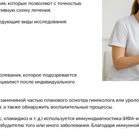
ия, которые позволяют с точностью
тивную схему лечения.
ледующие виды исследования:
олевания, которое подозревается
пециалист после индивидуального
заменимой частью планового осмотра гинеколога или уролог
з, а также обнаружить воспалительные процессы.
с, хламидиоз и т. д.) используется иммунодиагностика (ИФ
збудителю того или иного заболевания. Благодаря иммунной