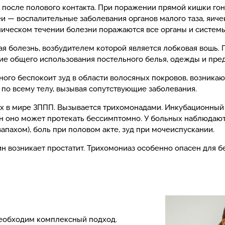
после полового контакта. При поражении прямой кишки го
еи — воспалительные заболевания органов малого таза, яич
ическом течении болезни поражаются все органы и системы
я болезнь, возбудителем которой является лобковая вошь. 
ие общего использования постельного белья, одежды и пре
ого беспокоит зуд в области волосяных покровов, возникаю
 по всему телу, вызывая сопутствующие заболевания.
 в мире ЗППП. Вызывается трихомонадами. Инкубационный п
ин оно может протекать бессимптомно. У больных наблюдаю
запахом), боль при половом акте, зуд при мочеиспускании.
 возникает простатит. Трихомониаз особенно опасен для 
необходим комплексный подход.