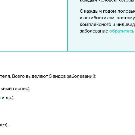
каждый человек, которы
С каждым годом половы
к антибиотикам, поэтом
комплексного и индивид
заболевание
обратитесь
еля. Всего выделяют 5 видов заболеваний:
льный герпес);
з
и др.);
ез).