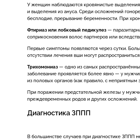
У женщин наблюдаются кровянистые выделения 
и выделения из ануса. Среди осложнений гонор
бесплодие, прерывание беременности. При хрон
Фтириаз или лобковый педикулез
— паразитарна
соприкосновения волос партнеров или вследств
Первые симптомы появляются через сутки. Больн
отсутствии лечения вши могут распространиться
Трихомониаз
— одно из самых распространённых
заболевание проявляется более явно — у мужч
из половых органов (как правило, с неприятным 
При поражении предстательной железы у мужчин
преждевременных родов и других осложнений.
Диагностика ЗППП
В большинстве случаев при диагностике ЗППП 