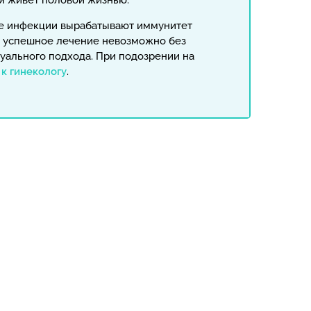
й живет половой жизнью.
е инфекции вырабатывают иммунитет
у успешное лечение невозможно без
уального подхода. При подозрении на
 к гинекологу
.