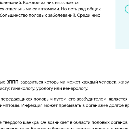
болеваний. Каждое из них вызывается
я отдельными симптомами. Но есть ряд общих
большинство половых заболеваний. Среди них:
ые ЗППП, заразиться которыми может каждый человек, жи
сту: гинекологу, урологу или венерологу.
, передающихся половым путем, его возбудителем является 
имптомы. Инфекция может пребывать в организме долгое вре
твердого шанкра. Он возникает в области половых органов 
 всему телу. Больного беспокоит ломота в костях, лихорадк