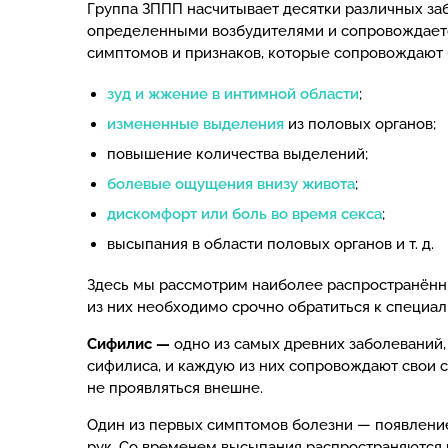
Группа ЗППП насчитывает десятки различных за
определенными возбудителями и сопровождаетс
симптомов и признаков, которые сопровождают 
зуд и жжение в интимной области
;
измененные выделения
из половых органов;
повышение количества выделений;
болевые ощущения внизу живота
;
дискомфорт или боль во время секса
;
высыпания в области половых органов и т. д.
Здесь мы рассмотрим наиболее распространённ
из них необходимо срочно обратиться к специали
Сифилис —
одно из самых древних заболеваний
сифилиса, и каждую из них сопровождают свои с
не проявляться внешне.
Один из первых симптомов болезни — появление 
рук. Со временем высыпания распространяются по