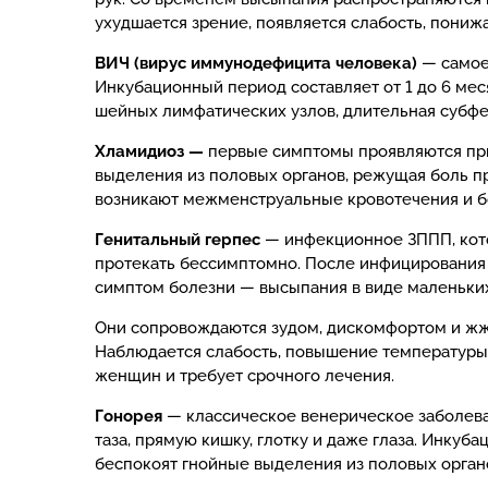
ухудшается зрение, появляется слабость, пониж
ВИЧ (вирус иммунодефицита человека)
— самое
Инкубационный период составляет от 1 до 6 мес
шейных лимфатических узлов, длительная субфе
Хламидиоз —
первые симптомы проявляются пр
выделения из половых органов, режущая боль 
возникают межменструальные кровотечения и бол
Генитальный герпес
— инфекционное ЗППП, кото
протекать бессимптомно. После инфицирования 
симптом болезни — высыпания в виде маленьких 
Они сопровождаются зудом, дискомфортом и жже
Наблюдается слабость, повышение температуры 
женщин и требует срочного лечения.
Гонорея
— классическое венерическое заболеван
таза, прямую кишку, глотку и даже глаза. Инку
беспокоят гнойные выделения из половых органо