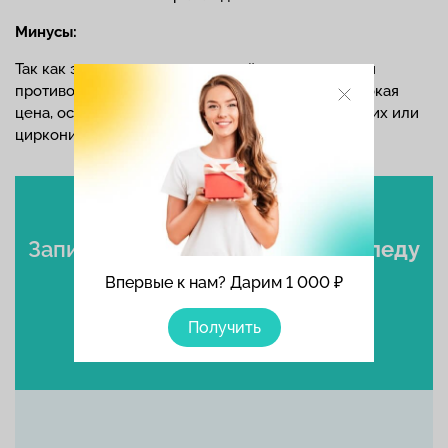
Минусы:
Так как это метод хирургический, у него имеются
противопоказания. Возможны осложнения. Высокая
цена, особенно при устанавливании керамических или
циркониевых коронок.
Записаться
к стоматологу-ортопеду
Впервые к нам? Дарим 1 000 ₽
Выбрать время
Получить