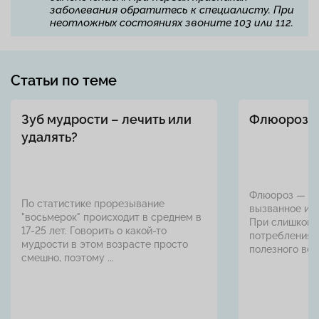
заболевания обратитесь к специалисту. При
неотложных состояниях звоните 103 или 112.
Статьи по теме
Зуб мудрости – лечить или
Флюороз з
удалять?
Флюороз — си
По статистике прорезывание
вызванное ин
"восьмерок" происходит в среднем в
При слишком 
17-25 лет. Говорить о какой-то
потребления э
мудрости в этом возрасте просто
полезного веще
смешно, поэтому ...