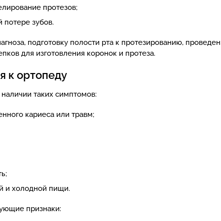
елирование протезов;
 потере зубов.
иагноза, подготовку полости рта к протезированию, провед
пков для изготовления коронок и протеза.
я к ортопеду
 наличии таких симптомов:
нного кариеса или травм;
ь;
й и холодной пищи.
дующие признаки: