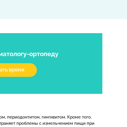
оматологу-ортопеду
ать время
м, периодонтитом, гингивитом. Кроме того,
устраняет проблемы с измельчением пищи при