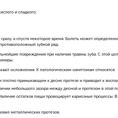
ислого и сладкого;
сразу, а спустя некоторое время. Болеть может определенн
 противоположный зубной ряд.
льнейшие повреждения при наличии травмы зуба. С этой цел
миниры.
икают осложнения. К патологическим симптомам относятся:
м плотно примыкающем к десне протезе и приводит к воспа
личии небольшого зазора между десной и протезом в этой п
 Наличие остатков пищи провоцирует кариозные процессы. В
новке металлических протезов.