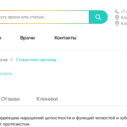
+7 
Кл
Кл
х
Врачи
Контакты
огия
Стоматолог-ортопед
услуга
Отзывы
Клиники
оррекцию нарушений целостности и функций челюстей и зубо
т протезистом.