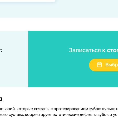
с
Записаться
к ст
Выбр
д
еваний, которые связаны с протезированием зубов: пульпито
ого сустава, корректирует эстетические дефекты зубов и 