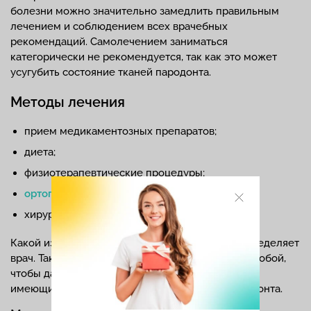
болезни можно значительно замедлить правильным
лечением и соблюдением всех врачебных
рекомендаций. Самолечением заниматься
категорически не рекомендуется, так как это может
усугубить состояние тканей пародонта.
Методы лечения
прием медикаментозных препаратов;
диета;
физиотерапевтические процедуры;
ортопедическое лечение
;
хирургическое вмешательство.
Какой из них поможет в конкретном случае, определяет
врач. Также они могут комбинироваться между собой,
чтобы дать лучший результат и стабилизировать
имеющиеся на данный момент состояние пародонта.