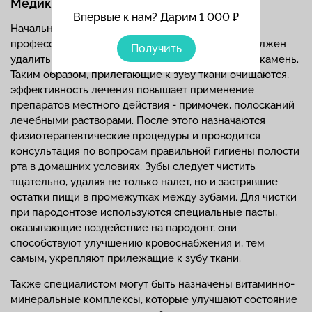
Медикаментозное лечение
Впервые к нам? Дарим 1 000 ₽
Начальная стадия лечения предполагает
профессиональную чистку зубов. Специалист должен
Получить
удалить с зубов образовавшийся налет и зубной камень.
Таким образом, прилегающие к зубу ткани очищаются,
эффективность лечения повышает применение
препаратов местного действия - примочек, полосканий
лечебными растворами. После этого назначаются
физиотерапевтические процедуры и проводится
консультация по вопросам правильной гигиены полости
рта в домашних условиях. Зубы следует чистить
тщательно, удаляя не только налет, но и застрявшие
остатки пищи в промежутках между зубами. Для чистки
при пародонтозе используются специальные пасты,
оказывающие воздействие на пародонт, они
способствуют улучшению кровоснабжения и, тем
самым, укрепляют прилежащие к зубу ткани.
Также специалистом могут быть назначены витаминно-
минеральные комплексы, которые улучшают состояние