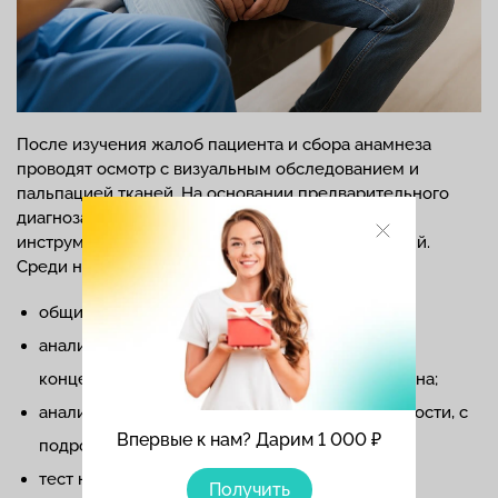
После изучения жалоб пациента и сбора анамнеза
проводят осмотр с визуальным обследованием и
пальпацией тканей. На основании предварительного
диагноза назначают дальнейший список
инструментальных и лабораторных исследований.
Среди них:
общий анализ крови;
анализ на уровень гормонов с определением
концентрации отдельных фракций тестостерона;
анализ крови на холестерин – при необходимости, с
Впервые к нам? Дарим 1 000 ₽
подробной липидограммой;
тест на глюкозу и глюкозотолерантный тест;
Получить