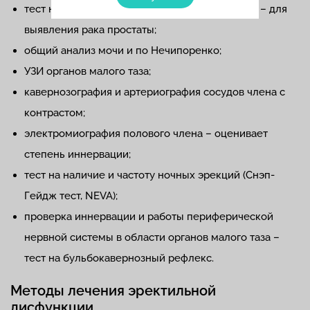
тест на ПСА (простат-специфический антиген) – для
выявления рака простаты;
общий анализ мочи и по Нечипоренко;
УЗИ органов малого таза;
кавернозография и артериография сосудов члена с
контрастом;
электромиография полового члена – оценивает
степень иннервации;
тест на наличие и частоту ночных эрекций (Снэп-
Гейдж тест, NEVA);
проверка иннервации и работы периферической
нервной системы в области органов малого таза –
тест на бульбокавернозный рефлекс.
Методы лечения эректильной
дисфункции