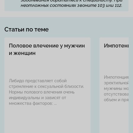
заболевания обратитесь к специалисту. При
неотложных состояниях звоните 103 или 112.
Статьи по теме
Половое влечение у мужчин
Импотенц
и женщин
Импотенция эт
Либидо представляет собой
эректильной д
стремление к сексуальной близости.
мужчины може
Нормы полового влечения очень
отсутствовать
индивидуальны и зависят от
объем и прямот
множества факторов: ...