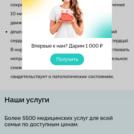
сокращений. Они должны присутствовать в течение
10 минут, от двух и более раз, как реакция на
движение плода;
децелерации. Уменьшение частоты сокращений
сердца в течение 15 секунд (или на 15 ударов сердца).
Впервые к нам? Дарим 1 000 ₽
В норме их не должно быть вовсе или присутствовать
непродолжительно и быть неглубокими. Длительное
Получить
снижение частоты сердечных сокращений
свидетельствует о патологических состояниях.
Наши услуги
Более 5500 медицинских услуг для всей
семьи по доступным ценам.