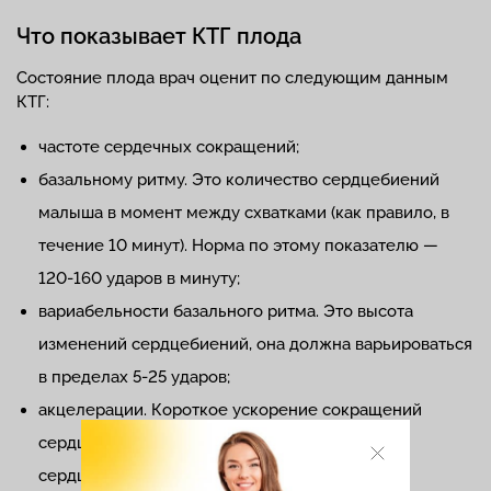
Что показывает КТГ плода
Состояние плода врач оценит по следующим данным
КТГ:
частоте сердечных сокращений;
базальному ритму. Это количество сердцебиений
малыша в момент между схватками (как правило, в
течение 10 минут). Норма по этому показателю —
120-160 ударов в минуту;
вариабельности базального ритма. Это высота
изменений сердцебиений, она должна варьироваться
в пределах 5-25 ударов;
акцелерации. Короткое ускорение сокращений
сердца на 15 секунд и более (или на 15 ударов
сердца). Это внезапные подъемы сердечных