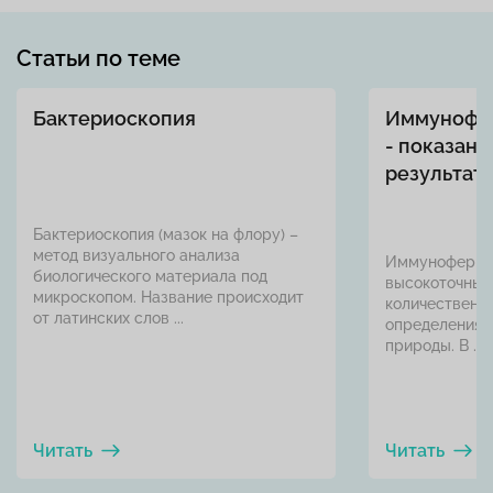
Статьи по теме
Бактериоскопия
Иммунофе
- показани
результат
Бактериоскопия (мазок на флору) –
метод визуального анализа
Иммунофермен
биологического материала под
высокоточный
микроскопом. Название происходит
количественно
от латинских слов ...
определения 
природы. В ...
Читать
Читать