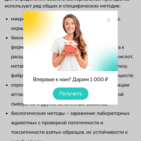
используют ряд общих и специфических методик:
микроскопия – определение формы, размеров,
окрашивания по Граму;
биохимические методы – исследование
ферментативной способности микроорганизма к
расщеплению тех или иных углеводов, аминокислот,
метаболитов, в том числе способность к гемолизу,
фибринолизу при попадании в кровь живых существ;
Впервые к нам? Дарим 1 000 ₽
серологические методы идентификации – реакции
Получить
агглютинации под воздействием специфической
сыворотки и другие антигенные свойства;
биологические методы – заражение лабораторных
ждивотных с проверкой патогенности и
токсигенности взятых образцов, их устойчивости к