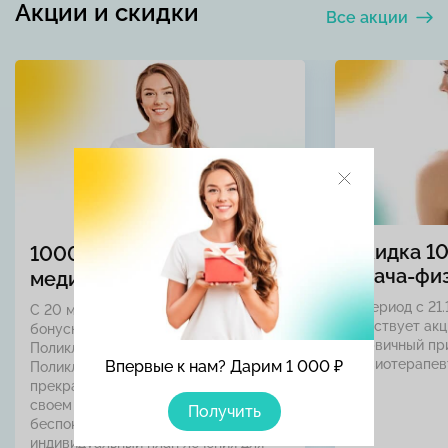
Акции и скидки
Все акции
Скидка 1
1000 ₽ в подарок на
врача-фи
медицинские услуги
В период с 21.
С 20 мая по 31 августа дарим 1000
действует акц
бонусных рублей новым пациентам
первичный пр
Поликлиники Отрадное и
физиотерапев
Впервые к нам? Дарим 1 000 ₽
Поликлиники Митино! Это
прекрасный повод позаботиться о
своем здоровье, выяснить причины
Получить
беспокоящих симптомов и получить
индивидуальный план лечения для