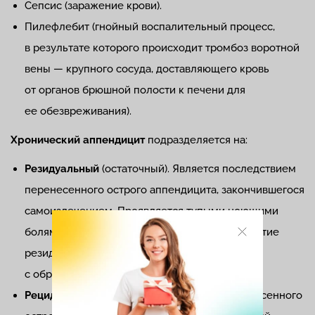
Сепсис (заражение крови).
Пилефлебит (гнойный воспалительный процесс,
в результате которого происходит тромбоз воротной
вены — крупного сосуда, доставляющего кровь
от органов брюшной полости к печени для
ее обезвреживания).
Хронический аппендицит
подразделяется на:
Резидуальный
(остаточный). Является последствием
перенесенного острого аппендицита, закончившегося
самоизлечением. Проявляется тупыми ноющими
болями в правой подвздошной области. Развитие
резидуального аппендицита часто связано
с образованием спаек.
Рецидивирующий
. Возникает на фоне перенесенного