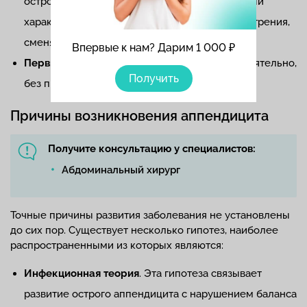
острого аппендицита. Носит приступообразный
характер: время от времени происходят обострения,
сменяющиеся ремиссией.
Впервые к нам? Дарим 1 000 ₽
Первично-хронический
. Развивается самостоятельно,
Получить
без предшествия острого аппендицита.
Причины возникновения аппендицита
Получите консультацию у специалистов:
Абдоминальный хирург
Точные причины развития заболевания не установлены
до сих пор. Существует несколько гипотез, наиболее
распространенными из которых являются:
Инфекционная теория
. Эта гипотеза связывает
развитие острого аппендицита с нарушением баланса