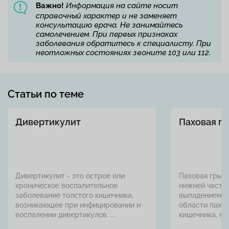
Важно!
Информация на сайте носит
справочный характер и не заменяет
консультацию врача. Не занимайтесь
самолечением. При первых признаках
заболевания обратитесь к специалисту. При
неотложных состояниях звоните 103 или 112.
Статьи по теме
Дивертикулит
Паховая г
Дивертикулит - это острое или
Паховая грыжа
хроническое воспалительное
нижней части
заболевание толстого кишечника,
выпадением о
возникающее при инфицировании и
области пахов
воспалении дивертикулов. ...
кишечника, моч