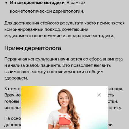
Инъекционные методики
: В рамках
косметологической дерматологии.
Для достижения стойкого результата часто применяется
комбинированный подход, сочетающий
медикаментозное лечение и аппаратные методики.
Прием дерматолога
Первичная консультация начинается со сбора анамнеза
и анализа жалоб пациента. Это позволяет выявить
взаимосвязь между состоянием кожи и общим
здоровьем.
Затем проводится визуальный осмотр и дерматоскопия.
Врач исследует кожные покровы, волосистую часть
головы и ногти, включая визуально здоровые участки,
используя дерматоскоп, люминесцентную диагностику.
На основании клинической картины и данных
дополнительных исследований (лабораторных или