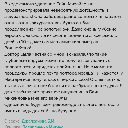
В ходе самого удаление Байн Михайловна
продемонстрировала невероятную дотошность и
аккуратность! Она работала радиоволновым аппаратом
очень-очень аккуратно, как будто он был
продолжением её золотых рук. Даже очень глубокие
наросты она смогла вырезать. Более того, все зажило
дней за 10 - даже самые-самые сильные раны.
Волшебство!
Доктор была честна со мной и сказала, что такие
глубинные вирусы может не получиться удалить с
первого раза и придется прийти ещё. Но с момента
процедуры прошло почти полтора месяца - и, кажется, у
Мастера всё получилось с первого раза! Стопы чистые,
красивые, ничего не болит и не разбухает после душа. Я
даже забыла это приятное ощущение, а Байн
Михайловна мне его вернула!
Однозначно буду всем рекомендовать этого доктора и
иметь в виду для себя на будущее!
О враче:
Джалсанова Б.М.
Клиника: