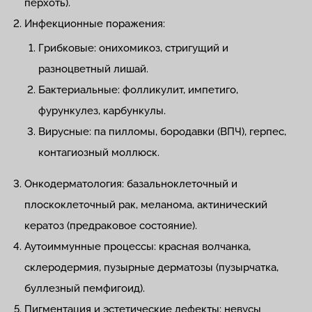
перхоть).
Инфекционные поражения:
Грибковые: онихомикоз, стригущий и
разноцветный лишай.
Бактериальные: фолликулит, импетиго,
фурункулез, карбункулы.
Вирусные: па пилломы, бородавки (ВПЧ), герпес,
контагиозный моллюск.
Онкодерматология: базальноклеточный и
плоскоклеточный рак, меланома, актинический
кератоз (предраковое состояние).
Аутоиммунные процессы: красная волчанка,
склеродермия, пузырные дерматозы (пузырчатка,
буллезный пемфигоид).
Пигментация и эстетические дефекты: невусы