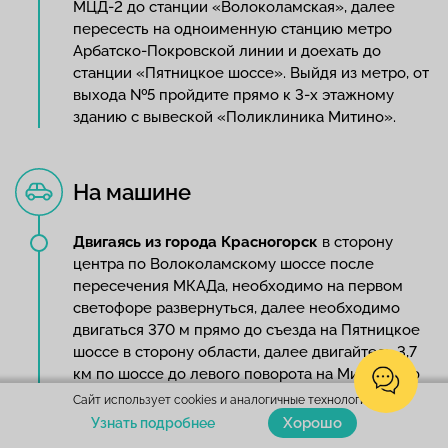
МЦД-2 до станции «Волоколамская», далее
пересесть на одноименную станцию метро
Арбатско-Покровской линии и доехать до
станции «Пятницкое шоссе». Выйдя из метро, от
выхода №5 пройдите прямо к 3-х этажному
зданию с вывеской «Поликлиника Митино».
На машине
Двигаясь из города Красногорск
в сторону
центра по Волоколамскому шоссе после
пересечения МКАДа, необходимо на первом
светофоре развернуться, далее необходимо
двигаться 370 м прямо до съезда на Пятницкое
шоссе в сторону области, далее двигайтесь 3,7
км по шоссе до левого поворота на Митинскую
улицу, далее на первом светофоре поверните
Сайт использует cookies и аналогичные технологии.
направо на дублер Пятницкого шоссе и на
Хорошо
Узнать подробнее
первом светофоре поверните налево на дублер