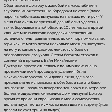
чуткость и эмпатию!
Обратилась к доктору с жалобой на масштабные и
глубокие множественные бородавки на стопе (плюс
парочка небольших выпуклых на пальцах ног и рук). У
меня был очень неприятный давний опыт удаления
таких бородавок в этой области: 10 лет назад в другой
клинике мне выжигали бородавки, впечатления
остались очень травматичные, до сих пор помню запах
гари, как не могла потом несколько месяцев наступать
на ногу и, самое страшное, неистовую боль от
обезболивающего укола. С этим багажом страхов и
сомнений я пришла к Байн Михайловне.
Доктор не просто отнеслась с пониманием: она на
протяжении всей процедуры удаления была
максимально участлива и даже нежна, где могла,
предлагала не использовать обезбол, а где это было
неизбежно - вводила лекарство так ловко и быстро, что
болевые ощущения снижались до минимума! Доктор
время от времени спрашивала о моем самочувствии,
делала паузы, когда нужно, во всем шла на встречу (укол
делали на счет три и на выдох).