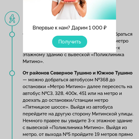
Пешком
Впервые к нам? Дарим 1 000 ₽
От метро Пятницкое шоссе
— можно добраться
пешком, пройдя 19 метров от выхода из метро
Получить
№5. Выйдя из метро, пройдите прямо к 3-х
этажному зданию с вывеской «Поликлиника
Митино».
От районов Северное Тушино и Южное Тушино
— можно добраться автобусом №368 до
остановки «Метро Митино» далее пересесть на
автобус №С3, 328, 400к, 451 или на метро и
доехать до остановки/станции метро
«Пятницкое шоссе». Выйдя из автобуса
перейдите на другую сторону Митинской улицы.
Немного правее вы увидите 3-х этажное здание
с вывеской «Поликлиника Митино». Выйдя из
метро, от выхода №5 пройдите 19 метров прямо