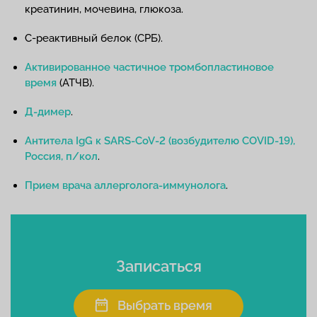
креатинин, мочевина, глюкоза.
С-реактивный белок (СРБ).
Активированное частичное тромбопластиновое
время
(АТЧВ).
Д-димер
.
Антитела IgG к SARS-CoV-2 (возбудителю COVID-19),
Россия, п/кол
.
Прием врача аллерголога-иммунолога
.
Записаться
Выбрать время