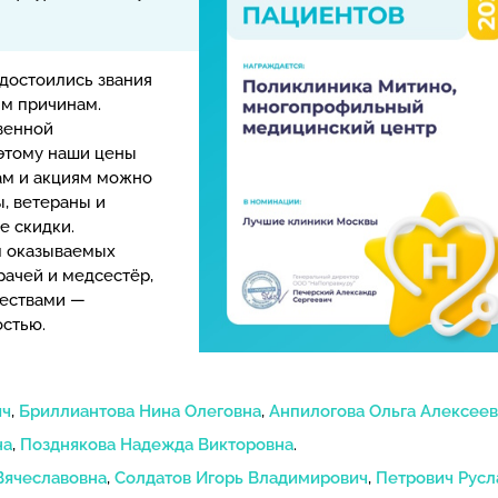
достоились звания
им причинам.
венной
этому наши цены
ам и акциям можно
, ветераны и
е скидки.
м оказываемых
рачей и медсестёр,
чествами —
стью.
ич
,
Бриллиантова Нина Олеговна
,
Анпилогова Ольга Алексее
на
,
Позднякова Надежда Викторовна
.
Вячеславовна
,
Солдатов Игорь Владимирович
,
Петрович Рус