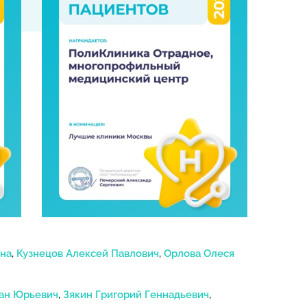
вна
,
Кузнецов Алексей Павлович
,
Орлова Олеся
лан Юрьевич
,
Зякин Григорий Геннадьевич
,