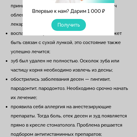
принимает определенные виды лекарств. Врач
Впервые к нам? Дарим 1 000 ₽
облегчит состояние, наложив повязку с
лекарственными препаратами;
Получить
воспалились зубные альвеолы. Альвеолит может
быть связан с сухой лункой, это состояние также
успешно лечится;
зуб был удален не полностью. Осколок зуба или
частицу корня необходимо извлечь из десны;
обострились заболевания десен — гингивит,
пародонтит, пародонтоз. Необходимо срочно начать
их лечение;
проявила себя аллергия на анестезирующие
препараты. Тогда боль, отек десен и зуд появляется
прямо в кресле стоматолога. Проблема решается
подбором антигистаминных препаратов;