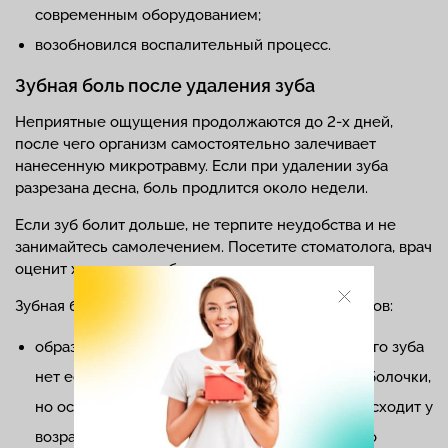
современным оборудованием;
возобновился воспалительный процесс.
Зубная боль после удаления зуба
Неприятные ощущения продолжаются до 2-х дней,
после чего организм самостоятельно залечивает
нанесенную микротравму. Если при удалении зуба
разрезана десна, боль продлится около недели.
Если зуб болит дольше, не терпите неудобства и не
занимайтесь самолечением. Посетите стоматолога, врач
оценит характер проблемы и поможет вам.
Зубная боль может быть связана с рядом факторов:
образовалась сухая лунка. На месте удаленного зуба
нет естественной защиты в виде слизистой оболочки,
но остался участок оголенной кости. Так происходит у
возрастных пациентов, курильщиков и тех, кто