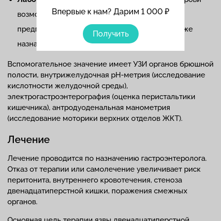
Впервые к нам? Дарим 1 000 ₽
возможны признаки анемии, что позволяет
предположить внутреннее кровотечение. Также
Получить
назначают анализ кала на скрытую кровь.
Вспомогательное значение имеет УЗИ органов брюшной
полости, внутрижелудочная pH-метрия (исследование
кислотности желудочной среды),
электрогастроэнтерография (оценка перистальтики
кишечника), антродуоденальная манометрия
(исследование моторики верхних отделов ЖКТ).
Лечение
Лечение проводится по назначению гастроэнтеролога.
Отказ от терапии или самолечение увеличивает риск
перитонита, внутреннего кровотечения, стеноза
двенадцатиперстной кишки, поражения смежных
органов.
Основная цель терапии язвы двенадцатиперстной