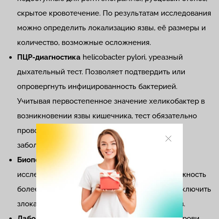
скрытое кровотечение. По результатам исследования
можно определить локализацию язвы, её размеры и
количество, возможные осложнения.
ПЦР-диагностика
helicobacter pylori, уреазный
дыхательный тест. Позволяет подтвердить или
опровергнуть инфицированность бактерией.
Учитывая первостепенное значение хеликобактер в
возникновении язвы кишечника, тест обязательно
проводят всем пациентам с подозрением на
заболевание.
Биопсия.
Гистологическое и цитологическое
исследование 12-перстной кишки дает возможность
более точно обнаружить очаги изменений, исключить
злокачественную природу язвенных дефектов.
Лабораторные методы.
При общем анализе крови