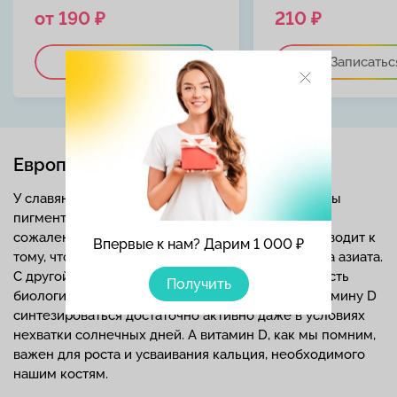
от 190 ₽
210 ₽
Записаться
Записатьс
Европеоидная раса
У славян и других светлокожих людей белой расы
пигмент в кожных покровах не скапливается. К
сожалению, низкая концентрация меланина приводит к
Впервые к нам? Дарим 1 000 ₽
тому, что кожа славян стареет быстрее, чем кожа азиата.
С другой стороны, у светлых кожных покровов есть
Получить
биологическое оправдание – это позволяет витамину D
синтезироваться достаточно активно даже в условиях
нехватки солнечных дней. А витамин D, как мы помним,
важен для роста и усваивания кальция, необходимого
нашим костям.