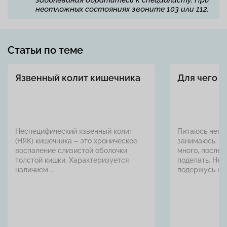
неотложных состояниях звоните 103 или 112.
Статьи по теме
Язвенный колит кишечника
Для чего я
Неспецифический язвенный колит
Питаюсь непр
(НЯК) кишечника – это хроническое
занимаюсь. Ем
воспаление слизистой оболочки
много, после 
толстой кишки. Характеризуется
поделать. Нек
наличием ...
подержусь на д