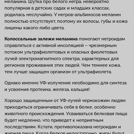
меланина. Шутка про белого негра, невероятно
популярная в детских садах и младших классах,
родилась неслучайно. У негров-альбиносов меланин
полностью отсутствует, поэтому их волосы, губы и кожа
лишены какого-либо цвета.
Колоссальные залежи меланина
помогают негроидам
справляться с активной инсоляцией – чрезмерным
потоком ультрафиолетовых и опасных фиолетовых
лучей электромагнитного спектра, характерных для
регионов проживания этих людей. Чем темнее кожа,
тем лучше защищен организм от ультрафиолета.
Однако именно УФ-излучение необходимо для синтеза
и усвоения протеина, железа, кальция!
Хорошо защищенным от УФ-лучей чернокожим людям
приходиться ограничивать себя в белке, особенно
животного происхождения. Усваиваться белковая пища
будет медленно, что приведет к неприятным
последствиям. Кстати, противопоказана негроидам и
жирная пища. Когда белков недостаточно, жиры будут