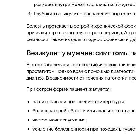
размере, внутри может скапливаться жидкост
Глубокий везикулит – воспаление поражает 
Болезнь протекает в острой и хронической фор
признаки характерны для острого периода. А хр
ремиссии. Также выделяют одностороннюю и дв
Везикулит у мужчин: симптомы п
У этого заболевания нет специфических признак
простатитом. Только врач с помощью диагности
диагноз. В зависимости от течения патологии пр
При острой форме пациент жалуется:
на лихорадку и повышение температуры;
боли в паховой области или анального отверс
частое мочеиспускание;
усиление болезненности при походах в туалет