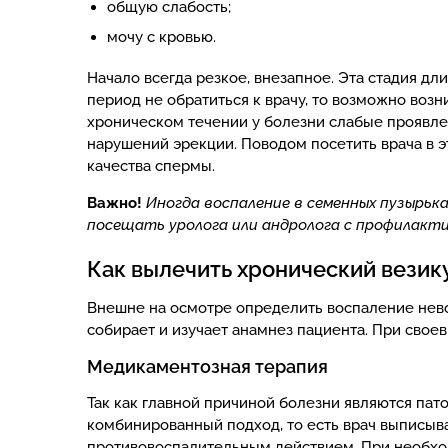
общую слабость;
мочу с кровью.
Начало всегда резкое, внезапное. Эта стадия дли
период не обратиться к врачу, то возможно воз
хроническом течении у болезни слабые проявлен
нарушений эрекции. Поводом посетить врача в э
качества спермы.
Важно!
Иногда воспаление в семенных пузырь
посещать уролога или андролога с профилактич
Как вылечить хронический везик
Внешне на осмотре определить воспаление нево
собирает и изучает анамнез пациента. При сво
Медикаментозная терапия
Так как главной причиной болезни являются пат
комбинированный подход, то есть врач выписыва
противовоспалительным действием. При необхо