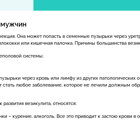
у мужчин
екция. Она может попасть в семенные пузырьки через уретр
илококки или кишечная палочка. Причины большинства везик
еполовой системы;
узырьки через кровь или лимфу из других патологических о
т стать любое заболевание, которое не лечили должным обр
 развития везикулита, относятся:
 – курение, алкоголь. Все это приводит к застою крови в о