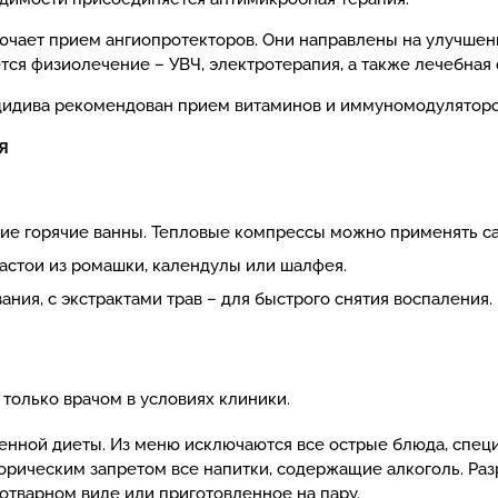
лючает прием ангиопротекторов. Они направлены на улучше
тся физиолечение – УВЧ, электротерапия, а также лечебная 
цидива рекомендован прием витаминов и иммуномодуляторо
я
чие горячие ванны. Тепловые компрессы можно применять са
астои из ромашки, календулы или шалфея.
ия, с экстрактами трав – для быстрого снятия воспаления.
только врачом в условиях клиники.
ной диеты. Из меню исключаются все острые блюда, специи,
орическим запретом все напитки, содержащие алкоголь. Ра
 отварном виде или приготовленное на пару.