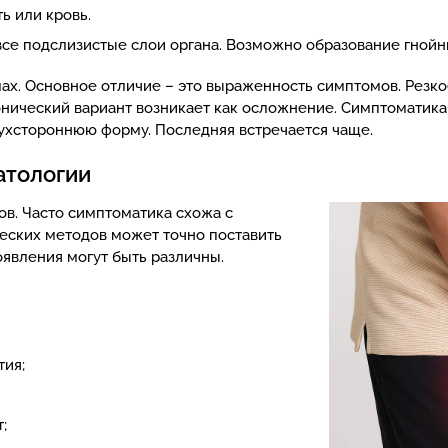
ь или кровь.
все подслизистые слои органа. Возможно образование гнойн
мах. Основное отличие – это выраженность симптомов. Рез
онический вариант возникает как осложнение. Симптоматика 
ухстороннюю форму. Последняя встречается чаще.
атологии
ов. Часто симптоматика схожа с
ческих методов может точно поставить
оявления могут быть различны.
тия;
;