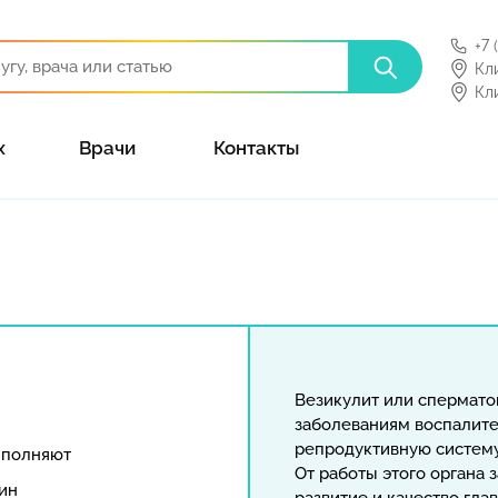
+7 
Кл
Кл
х
Врачи
Контакты
Везикулит или спермато
заболеваниям воспалите
репродуктивную систему
ыполняют
От работы этого органа 
ин