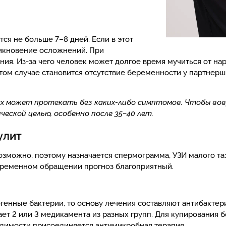
тся не больше 7–8 дней. Если в этот
никновение осложнений. При
ия. Из-за чего человек может долгое время мучиться от на
том случае становится отсутствие беременности у партнерш
ках может протекать без каких-либо симптомов. Чтобы во
еской целью, особенно после 35–40 лет.
улит
зможно, поэтому назначается спермограмма, УЗИ малого таз
евременном обращении прогноз благоприятный.
огенные бактерии, то основу лечения составляют антибакте
ет 2 или 3 медикамента из разных групп. Для купирования 
димости присоединяется антимикробная терапия.