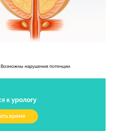
. Возможны нарушения потенции.
ся
к урологу
ать время