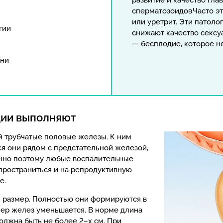
развитие и качество гла
сперматозоидов.Часто э
или уретрит. Эти патол
гии
снижают качество сексу
— бесплодие, которое н
зни
ции выполняют
й трубчатые половые железы. К ним
я они рядом с предстательной железой,
нно поэтому любые воспалительные
пространиться и на репродуктивную
е.
 размер. Полностью они формируются в
ер желез уменьшается. В норме длина
должна быть не более 2–х см. При