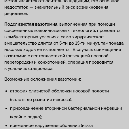
метод является относительно щадящим, его основной
недостаток — значительный риск возникновения
рецидивов.
Подслизистая вазотомия
, выполненная при помощи
современных малоинвазивных технологий, проводится
в амбулаторных условиях, само хирургическое
вмешательство длится от 5-ти до 15-ти минут, тампонада
носовых ходов не выполняется. В случаях совмещения
вазотомии с септопластикой (резекцией носовой
перегородки) и конхотомией, операция проводится
в условиях стационара.
Возможные осложнения вазотомии:
атрофия слизистой оболочки носовой полости
(вплоть до развития некроза);
присоединение вторичной бактериальной инфекции
(крайне редко);
временное нарушение обоняния (из-за