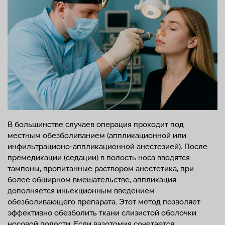
В большинстве случаев операция проходит под
местным обезболиванием (аппликационной или
инфильтрационо-аппликационной анестезией). После
премедикации (седации) в полость носа вводятся
тампоны, пропитанные раствором анестетика, при
более обширном вмешательстве, аппликация
дополняется иньекционным введением
обезболивающего препарата. Этот метод позволяет
эффективно обезболить ткани слизистой оболочки
носовой полости. Если вазотомия сочетается