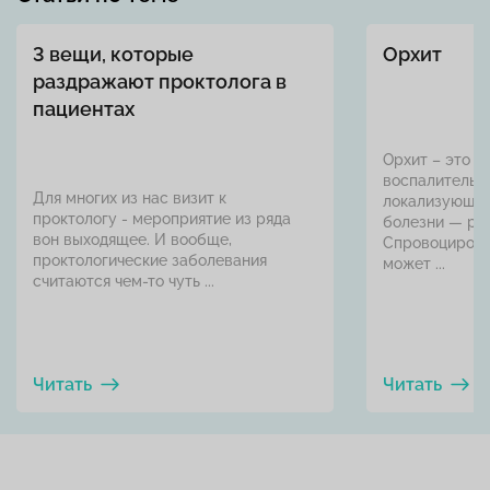
3 вещи, которые
Орхит
раздражают проктолога в
пациентах
Орхит – это з
воспалительно
Для многих из нас визит к
локализующее
проктологу - мероприятие из ряда
болезни — ра
вон выходящее. И вообще,
Спровоцирова
проктологические заболевания
может ...
считаются чем-то чуть ...
Читать
Читать