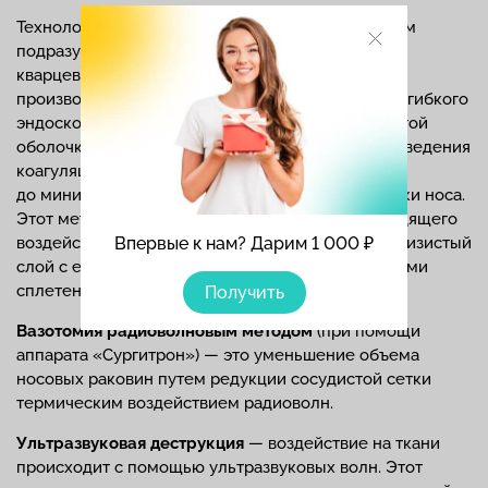
Технология выполнения операции этим способом
подразумевает введение в подслизистый слой
кварцевого волокна световода. Вмешательство
производится под видеоконтролем при помощи гибкого
эндоскопа. Проводник продвигается под слизистой
оболочкой, задерживаясь в месте входа для проведения
коагуляции сосудов, что позволяет снизить
до минимума кровоточивость слизистой оболочки носа.
Этот метод позволяет достичь максимально щадящего
Впервые к нам? Дарим 1 000 ₽
воздействия на мерцательный эпителий и подслизистый
слой с его железами и сосудистыми кавернозными
сплетениями.
Получить
Вазотомия радиоволновым методом
(при помощи
аппарата «Сургитрон») — это уменьшение объема
носовых раковин путем редукции сосудистой сетки
термическим воздействием радиоволн.
Ультразвуковая деструкция
— воздействие на ткани
происходит с помощью ультразвуковых волн. Этот