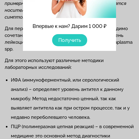
примерно 20-40% всех инфицированных становятся
носителями без проявления патологических
симптомов.
Впервые к нам? Дарим 1 000 ₽
Для первичного диагноза «уреаплазмоз» необходимо
сочетание всего 2 факторов – повышенный уровень
Получить
лейкоцитов (признак воспаления) и наличие Ureaplasma
spp.
Для этого используют различные методики
лабораторных исследований:
ИФА (иммуноферментный, или серологический
анализ) – определяет уровень антител к данному
микробу. Метод недостаточно ценный, так как
выявляет антитела как при остром процессе, так и у
недавно переболевшего человека.
ПЦР (полимеразная цепная реакция) – в современной
медицине это основной метод диагностики