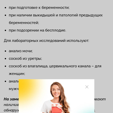
при подготовке к беременности;
при наличии выкидышей и патологий предыдущих
беременностей;
при подозрении на бесплодие.
Для лабораторных исследований используют:
анализ мочи;
соскоб из уретры;
соскоб из влагалища, цервикального канала – для
женщин;
анализ секрета предстательной железы – для
мужчин (при необходимости).
На заметку!
Если результаты анализов показывают
наличие уреаплазмы, это не значит, что у вас
обнаружен уреаплазмоз
. Согласно статистике,