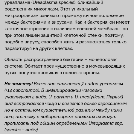
уреаплазма (Ureaplasma species), ближайший
родственник микоплазм. Этот уникальный
микроорганизм занимают промежуточное положение
между бактериями и вирусами. Как и бактерия, он имеет
клеточное строение с наличием внешней мембраны, но
при этом лишен защитной клеточной стенки, поэтому,
подобно вирусу, способен жить и размножаться только
паразитируя на других клетках.
Область распространения бактерии – мочеполовая
система. Обитает преимущественно в мочевыводящих
путях, попутно проникая в половые органы.
На заметку!
Всего насчитывают 7 видов уреаплазм
(+14 серотипов). В инфицировании человека
участвуют 2 вида: U. parvum и U. urealyticum. Первый
вид встречается чаще и является более агрессивным,
но в остальном существенной разницы между ними
нет, поэтому в лабораторных анализах их могут
прописать под общим определением Ureaplasma spp.
(species – виды).